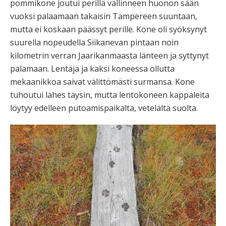
pommikone joutui perillä vallinneen huonon sään
vuoksi palaamaan takaisin Tampereen suuntaan,
mutta ei koskaan päässyt perille. Kone oli syöksynyt
suurella nopeudella Siikanevan pintaan noin
kilometrin verran Jaarikanmaasta länteen ja syttynyt
palamaan. Lentäjä ja kaksi koneessa ollutta
mekaanikkoa saivat välittömästi surmansa. Kone
tuhoutui lähes täysin, mutta lentokoneen kappaleita
löytyy edelleen putoamispaikalta, vetelältä suolta.