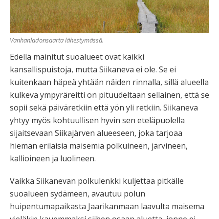
Vanhanladonsaarta lähestymässä.
Edellä mainitut suoalueet ovat kaikki
kansallispuistoja, mutta Siikaneva ei ole. Se ei
kuitenkaan häpeä yhtään näiden rinnalla, sillä alueella
kulkeva ympyräreitti on pituudeltaan sellainen, että se
sopii sekä päiväretkiin että yön yli retkiin. Siikaneva
yhtyy myös kohtuullisen hyvin sen eteläpuolella
sijaitsevaan Siikajärven alueeseen, joka tarjoaa
hieman erilaisia maisemia polkuineen, järvineen,
kallioineen ja luolineen.
Vaikka Siikanevan polkulenkki kuljettaa pitkälle
suoalueen sydämeen, avautuu polun
huipentumapaikasta Jaarikanmaan laavulta maisema