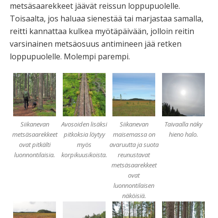
metsäsaarekkeet jäävät reissun loppupuolelle.
Toisaalta, jos haluaa sienestää tai marjastaa samalla,
reitti kannattaa kulkea myötäpäivään, jolloin reitin
varsinainen metsäosuus antimineen jää retken
loppupuolelle. Molempi parempi.
Siikanevan
Avosoiden lisäksi
Siikanevan
Taivaalla näky
metsäsaarekkeet
pitkoksia löytyy
maisemassa on
hieno halo.
ovat pitkälti
myös
avaruutta ja suota
luonnontilaisia.
korpikuusikoista.
reunustavat
metsäsaarekkeet
ovat
luonnontilaisen
näköisiä.