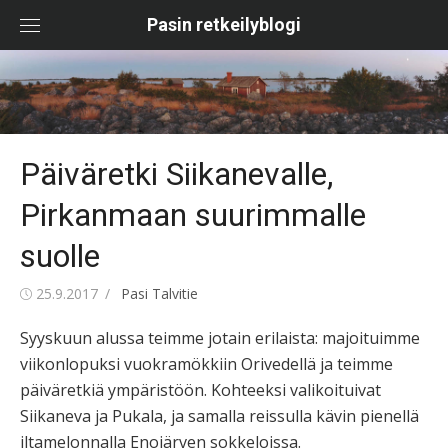
Skip
Pasin retkeilyblogi
to
content
Päiväretki Siikanevalle,
Pirkanmaan suurimmalle
suolle
Posted
Author
25.9.2017
Pasi Talvitie
on
Syyskuun alussa teimme jotain erilaista: majoituimme
viikonlopuksi vuokramökkiin Orivedellä ja teimme
päiväretkiä ympäristöön. Kohteeksi valikoituivat
Siikaneva ja Pukala, ja samalla reissulla kävin pienellä
iltamelonnalla Enojärven sokkeloissa.