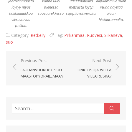
Jaarikanmaasta
Vanha uuni
Paluumatkalla
Kilpilammilla suon
löytyy myös
pienessä
metsästä löytyi
reuna näyttää
hakkuuaukkoa
suosaarekkessa.
suppilovahveroita.
aivan
vierustavaa
hiekkarannalta.
polkua.
Category:
Retkeily
Tag:
Pirkanmaa
,
Ruovesi
,
Siikaneva
,
suo
Artikkelien
Previous Post
Next Post
selaus
LAUHANVUORI KUTSUU
ONKO ISOJÄRVELLÄ
MAASTOPYÖRÄILEMÄÄN
VIELÄ RUSKA?
Search
Search
for: