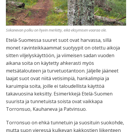
Siikanevan polku on hyvin merkitty, eikä eksymisen vaaraa ole.
Etelä-Suomessa suuret suot ovat harvassa, sillä
monet ravinteikkaammat suotyypit on otettu aikoja
sitten viljelyskäyttöön, ja viimeisen sadan vuoden
aikana soita on käytetty ahkerasti myös
metsätalouteen ja turvetuotantoon. Jäljelle jääneet
laajat suot ovat niitä vetisimpiä, hankalimpia ja
karuimpia soita, joille ei taloudellista käyttöä
takavuosina keksitty. Esimerkkejä Etelä-Suomen
suurista ja tunnetuista soista ovat vaikkapa
Torronsuo, Kauhaneva ja Patvinsuo.
Torronsuo on ehkä tunnetuin ja suosituin suokohde,
mutta suon vieressä kulkevan kakkostien liikenteen