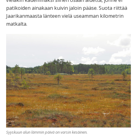
vieläkin kauemmaksi siihen osaan aluetta, jonne ei
patikoiden ainakaan kuivin jaloin pääse. Suota riittää
Jaarikanmaasta länteen vielä useamman kilometrin
matkalta.
Syyskuun alun lämmin päivä on varsin kesäinen.