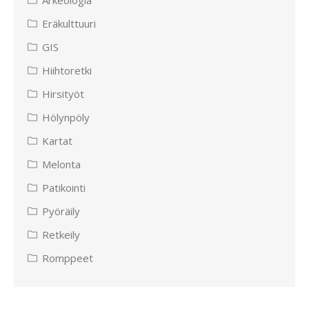
Arkeologia
Eräkulttuuri
GIS
Hiihtoretki
Hirsityöt
Hölynpöly
Kartat
Melonta
Patikointi
Pyöräily
Retkeily
Romppeet