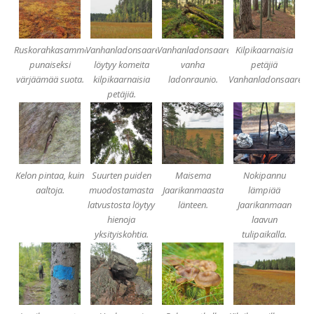
Ruskorahkasammalen
Vanhanladonsaaresta
Vanhanladonsaaren
Kilpikaarnaisia
punaiseksi
löytyy komeita
vanha
petäjiä
värjäämää suota.
kilpikaarnaisia
ladonraunio.
Vanhanladonsaaressa
petäjiä.
Kelon pintaa, kuin
Suurten puiden
Maisema
Nokipannu
aaltoja.
muodostamasta
Jaarikanmaasta
lämpiää
latvustosta löytyy
länteen.
Jaarikanmaan
hienoja
laavun
yksityiskohtia.
tulipaikalla.