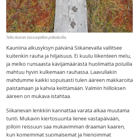
Tellu-koiran tassunjälkiä pitkoksilla.
Kauniina alkusyksyn päivänä Siikanevalla vallitsee
kuitenkin rauha ja hiljaisuus. Ei kuulu liikenteen melu,
ja melko runsaasta kävijämäärästä huolimatta poluilla
mahtuu hyvin kulkemaan rauhassa. Laavullakin
mahdumme kaikki sopuisasti tulen ääreen makkaroita
paistamaan ja kahvia keittämään. Valmiin hiilloksen
ääreen on mukava istahtaa.
Siikanevan lenkkiin kannattaa varata aikaa muutama
tunti. Mukavin kiertosuunta lienee vastapäivään,
jolloin reissuun saa mukavimman draaman kaaren,
kun komeimmat suomaisemat ja hienoimmat