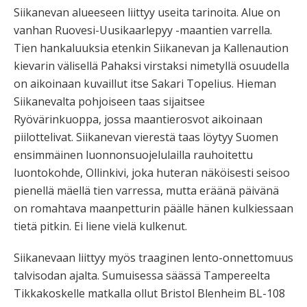
Siikanevan alueeseen liittyy useita tarinoita. Alue on
vanhan Ruovesi-Uusikaarlepyy -maantien varrella.
Tien hankaluuksia etenkin Siikanevan ja Kallenaution
kievarin välisellä Pahaksi virstaksi nimetyllä osuudella
on aikoinaan kuvaillut itse Sakari Topelius. Hieman
Siikanevalta pohjoiseen taas sijaitsee
Ryövärinkuoppa, jossa maantierosvot aikoinaan
piilottelivat. Siikanevan vierestä taas löytyy Suomen
ensimmäinen luonnonsuojelulailla rauhoitettu
luontokohde, Ollinkivi, joka huteran näköisesti seisoo
pienellä mäellä tien varressa, mutta eräänä päivänä
on romahtava maanpetturin päälle hänen kulkiessaan
tietä pitkin. Ei liene vielä kulkenut.
Siikanevaan liittyy myös traaginen lento-onnettomuus
talvisodan ajalta. Sumuisessa säässä Tampereelta
Tikkakoskelle matkalla ollut Bristol Blenheim BL-108