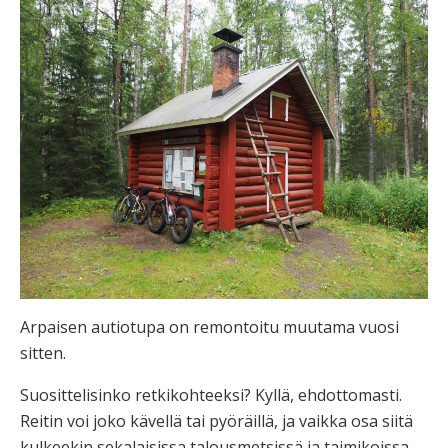
Arpaisen autiotupa on remontoitu muutama vuosi
sitten.
Suosittelisinko retkikohteeksi? Kyllä, ehdottomasti.
Reitin voi joko kävellä tai pyöräillä, ja vaikka osa siitä
kulkeekin sekalaisissa talousmetsissä ja taimikoissa,