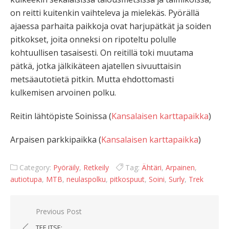
on reitti kuitenkin vaihteleva ja mielekäs. Pyörällä
ajaessa parhaita paikkoja ovat harjupätkät ja soiden
pitkokset, joita onneksi on ripoteltu polulle
kohtuullisen tasaisesti. On reitillä toki muutama
pätkä, jotka jälkikäteen ajatellen sivuuttaisin
metsäautotietä pitkin. Mutta ehdottomasti
kulkemisen arvoinen polku.
Reitin lähtöpiste Soinissa (
Kansalaisen karttapaikka
)
Arpaisen parkkipaikka (
Kansalaisen karttapaikka
)
Category:
Pyöräily
,
Retkeily
Tag:
Ähtäri
,
Arpainen
,
autiotupa
,
MTB
,
neulaspolku
,
pitkospuut
,
Soini
,
Surly
,
Trek
Artikkelien
Previous Post
TEE ITSE: