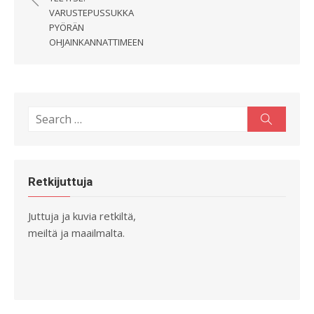
selaus
VARUSTEPUSSUKKA
PYÖRÄN
OHJAINKANNATTIMEEN
Search
Search
for:
Retkijuttuja
Juttuja ja kuvia retkiltä,
meiltä ja maailmalta.