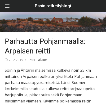
Skip
Pasin retkeilyblogi
to
content
Parhautta Pohjanmaalla:
Arpaisen reitti
Posted
Author
7.12.2019
Pasi Talvitie
on
Soinin ja Ähtärin maisemissa kulkeva noin 25 km
mittainen Arpaisen polku on yksi Etelä-Pohjanmaan
parhaita maastopyöräreiteistä. Länsi-Suomen
korkeimmilla seuduilla kulkeva reitti tarjoaa upeita
harjupolkuja, pitkospuita sekä Pohjanmaan
hikisimmän ylämäen. Kävimme polkemassa reitin