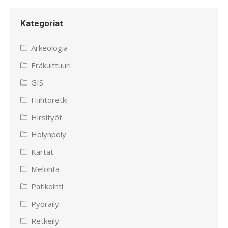
Kategoriat
Arkeologia
Eräkulttuuri
GIS
Hiihtoretki
Hirsityöt
Hölynpöly
Kartat
Melonta
Patikointi
Pyöräily
Retkeily