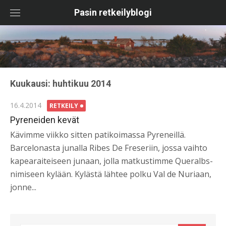
Skip
Pasin retkeilyblogi
to
content
Kuukausi:
huhtikuu 2014
Posted
16.4.2014
RETKEILY
on
Pyreneiden kevät
Kävimme viikko sitten patikoimassa Pyreneillä.
Barcelonasta junalla Ribes De Freseriin, jossa vaihto
kapearaiteiseen junaan, jolla matkustimme Queralbs-
nimiseen kylään. Kylästä lähtee polku Val de Nuriaan,
jonne...