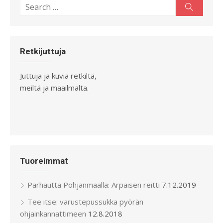
Search
Search
for:
Retkijuttuja
Juttuja ja kuvia retkiltä,
meiltä ja maailmalta.
Tuoreimmat
Parhautta Pohjanmaalla: Arpaisen reitti
7.12.2019
Tee itse: varustepussukka pyörän
ohjainkannattimeen
12.8.2018