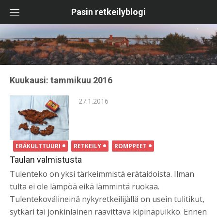
Skip
Pasin retkeilyblogi
to
content
Kuukausi:
tammikuu 2016
Posted
27.1.2016
on
ERÄKULTTUURI
RETKEILY
ROMPPEET
Taulan valmistusta
Tulenteko on yksi tärkeimmistä erätaidoista. Ilman
tulta ei ole lämpöä eikä lämmintä ruokaa.
Tulentekovälineinä nykyretkeilijällä on usein tulitikut,
sytkäri tai jonkinlainen raavittava kipinäpuikko. Ennen