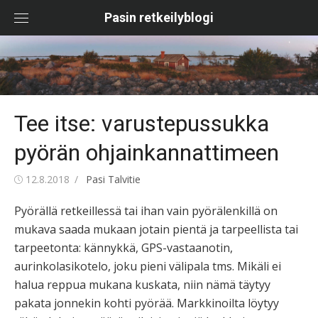
Skip
Pasin retkeilyblogi
to
content
Tee itse: varustepussukka
pyörän ohjainkannattimeen
Posted
Author
12.8.2018
Pasi Talvitie
on
Pyörällä retkeillessä tai ihan vain pyörälenkillä on
mukava saada mukaan jotain pientä ja tarpeellista tai
tarpeetonta: kännykkä, GPS-vastaanotin,
aurinkolasikotelo, joku pieni välipala tms. Mikäli ei
halua reppua mukana kuskata, niin nämä täytyy
pakata jonnekin kohti pyörää. Markkinoilta löytyy