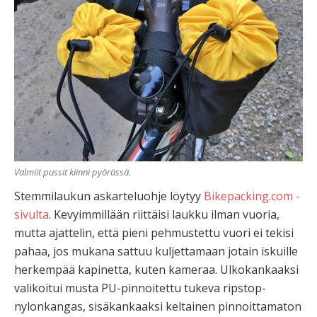
Valmiit pussit kiinni pyörässä.
Stemmilaukun askarteluohje löytyy
Bikepacking.com -
sivulta
. Kevyimmillään riittäisi laukku ilman vuoria,
mutta ajattelin, että pieni pehmustettu vuori ei tekisi
pahaa, jos mukana sattuu kuljettamaan jotain iskuille
herkempää kapinetta, kuten kameraa. Ulkokankaaksi
valikoitui musta PU-pinnoitettu tukeva ripstop-
nylonkangas, sisäkankaaksi keltainen pinnoittamaton