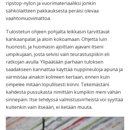
ripstop-nylon ja vuorimateriaaliksi jonkin
sähkölaitteen pakkauksesta peräisi olevaa
vaahtomuovimattoa.
Tulostetun ohjeen pohjalta leikkasin tarvittavat
kankaanpalat ja aloin kokoamaan. Ohjetta luin
huonosti, ja huomasin ajoittain ajavani itseni
umpikujaan, josta selvisi vain teurastuspiikin eli
ratkojan avulla. Ylipäätään parhaan tuloksen
saadakseen kannattaa käyttää nuppineuloja apuna ja
varmistaa ainakin kolmeen kertaan, ennen kuin
ompelee mitään lopullisesti kiinni. Tekemästäni
kahdesta pussukasta nimittäin kumpikin meni vähän
sinnepäin. Itse tehdyssä valmistusvirheistä voi syyttää
kuitenkin vain itseään, ei ketään muuta.