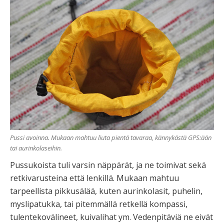
Pussi avoinna. Mukaan mahtuu liuta pientä tavaraa, kännykästä GPS:ään
tai aurinkolaseihin.
Pussukoista tuli varsin näppärät, ja ne toimivat sekä
retkivarusteina että lenkillä. Mukaan mahtuu
tarpeellista pikkusälää, kuten aurinkolasit, puhelin,
myslipatukka, tai pitemmällä retkellä kompassi,
tulentekovälineet, kuivalihat ym. Vedenpitäviä ne eivät