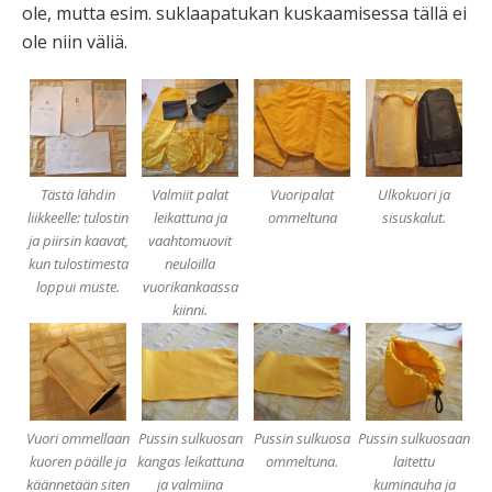
ole, mutta esim. suklaapatukan kuskaamisessa tällä ei
ole niin väliä.
Tästä lähdin
Valmiit palat
Vuoripalat
Ulkokuori ja
liikkeelle: tulostin
leikattuna ja
ommeltuna
sisuskalut.
ja piirsin kaavat,
vaahtomuovit
kun tulostimesta
neuloilla
loppui muste.
vuorikankaassa
kiinni.
Vuori ommellaan
Pussin sulkuosan
Pussin sulkuosa
Pussin sulkuosaan
kuoren päälle ja
kangas leikattuna
ommeltuna.
laitettu
käännetään siten
ja valmiina
kuminauha ja