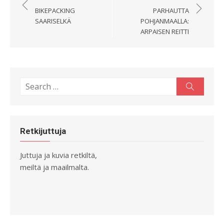
selaus
BIKEPACKING
PARHAUTTA
SAARISELKÄ
POHJANMAALLA:
ARPAISEN REITTI
Search
Search
for:
Retkijuttuja
Juttuja ja kuvia retkiltä,
meiltä ja maailmalta.