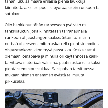
tähän lukuisa määrä erilaisia pieniä laukkuja
kiinnitettäväksi eri puolille pyörää, usein runkoon tai
satulaan.
Olin hankkinut tähän tarpeeseen pyörään ns.
tankkilaukun, joka kiinnitetään tarranauhalla
runkoon ohjaustangon taakse. Sitten törmäsin
netissä ohjeeseen, miten askarrella pieni stemmiin ja
ohjaustankoon kiinnittyvä pussukka. Koska sattui
olemaan lomapäivä ja minulla oli käytännössä kaikki
tarvittava materiaali valmiina, päätin askarrella kaksi
pientä stemmipussukkaa. Saisipahan tarvittaessa
mukaan hieman enemmän evästä tai muuta
pikkusälää.