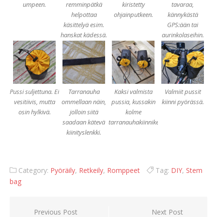
umpeen.
remminpätkä
kiristetty
tavaraa,
helpottaa
ohjainputkeen.
kännykästä
käsittelyä esim.
GPS:ään tai
hanskat kädessä.
aurinkolaseihin.
Pussi suljettuna. Ei
Tarranauha
Kaksi valmista
Valmiit pussit
vesitiivis, mutta
ommellaan näin,
pussia, kussakin
kiinni pyörässä.
osin hylkivä.
jolloin siitä
kolme
saadaan kätevä
tarranauhakiinnikettä.
kiinityslenkki.
Category:
Pyöräily
,
Retkeily
,
Romppeet
Tag:
DIY
,
Stem
bag
Artikkelien
Previous Post
Next Post