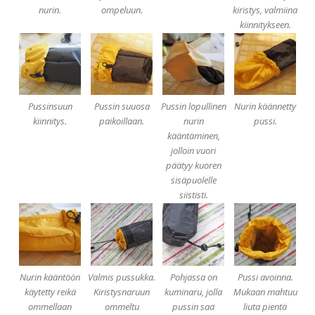
nurin.
ompeluun.
kiristys, valmiina
kiinnitykseen.
Pussinsuun
Pussin suuosa
Pussin lopullinen
Nurin käännetty
kiinnitys.
paikoillaan.
nurin
pussi.
kääntäminen,
jolloin vuori
päätyy kuoren
sisäpuolelle
siististi.
Nurin kääntöön
Valmis pussukka.
Pohjassa on
Pussi avoinna.
käytetty reikä
Kiristysnaruun
kuminaru, jolla
Mukaan mahtuu
ommellaan
ommeltu
pussin saa
liuta pientä