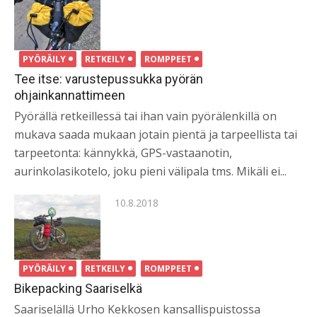
on
PYÖRÄILY
RETKEILY
ROMPPEET
Tee itse: varustepussukka pyörän
ohjainkannattimeen
Pyörällä retkeillessä tai ihan vain pyörälenkillä on
mukava saada mukaan jotain pientä ja tarpeellista tai
tarpeetonta: kännykkä, GPS-vastaanotin,
aurinkolasikotelo, joku pieni välipala tms. Mikäli ei...
Posted
10.8.2018
on
PYÖRÄILY
RETKEILY
ROMPPEET
Bikepacking Saariselkä
Saariselällä Urho Kekkosen kansallispuistossa