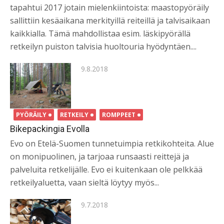
tapahtui 2017 jotain mielenkiintoista: maastopyöräily
sallittiin kesäaikana merkityillä reiteillä ja talvisaikaan
kaikkialla. Tämä mahdollistaa esim. läskipyörällä
retkeilyn puiston talvisia huoltouria hyödyntäen....
Posted
9.8.2018
on
PYÖRÄILY
RETKEILY
ROMPPEET
Bikepackingia Evolla
Evo on Etelä-Suomen tunnetuimpia retkikohteita. Alue
on monipuolinen, ja tarjoaa runsaasti reittejä ja
palveluita retkelijälle. Evo ei kuitenkaan ole pelkkää
retkeilyaluetta, vaan sieltä löytyy myös...
Posted
9.7.2018
on