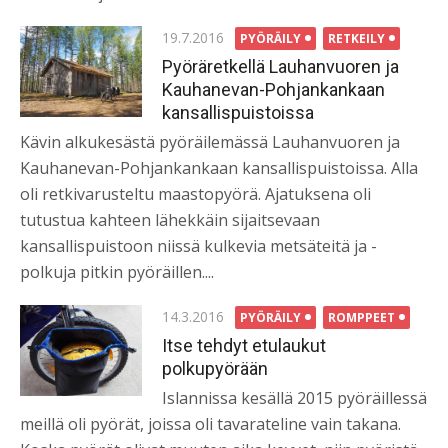
Posted
19.7.2016
PYÖRÄILY
RETKEILY
on
Pyöräretkellä Lauhanvuoren ja
Kauhanevan-Pohjankankaan
kansallispuistoissa
Kävin alkukesästä pyöräilemässä Lauhanvuoren ja
Kauhanevan-Pohjankankaan kansallispuistoissa. Alla
oli retkivarusteltu maastopyörä. Ajatuksena oli
tutustua kahteen lähekkäin sijaitsevaan
kansallispuistoon niissä kulkevia metsäteitä ja -
polkuja pitkin pyöräillen....
Posted
14.3.2016
PYÖRÄILY
ROMPPEET
on
Itse tehdyt etulaukut
polkupyörään
Islannissa kesällä 2015 pyöräillessä
meillä oli pyörät, joissa oli tavarateline vain takana.