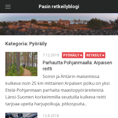
Skip
Pasin retkeilyblogi
to
content
Kategoria:
Pyöräily
Posted
7.12.2019
PYÖRÄILY
RETKEILY
on
Parhautta Pohjanmaalla: Arpaisen
reitti
Soinin ja Ähtärin maisemissa
kulkeva noin 25 km mittainen Arpaisen polku on yksi
Etelä-Pohjanmaan parhaita maastopyöräreiteistä.
Länsi-Suomen korkeimmilla seuduilla kulkeva reitti
tarjoaa upeita harjupolkuja, pitkospuita...
Posted
12.8.2018