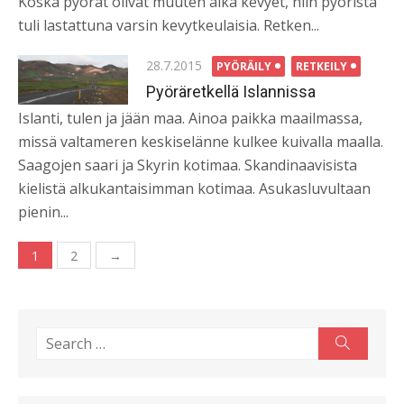
Koska pyörät olivat muuten aika kevyet, niin pyöristä
tuli lastattuna varsin kevytkeulaisia. Retken...
Posted
28.7.2015
PYÖRÄILY
RETKEILY
on
Pyöräretkellä Islannissa
Islanti, tulen ja jään maa. Ainoa paikka maailmassa,
missä valtameren keskiselänne kulkee kuivalla maalla.
Saagojen saari ja Skyrin kotimaa. Skandinaavisista
kielistä alkukantaisimman kotimaa. Asukasluvultaan
pienin...
Artikkelien
1
2
→
selaus
Search
Search
for: