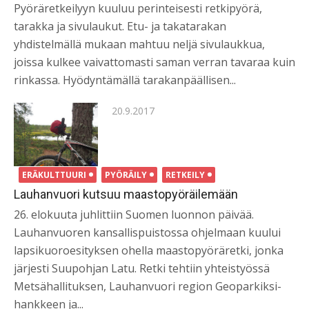
Pyöräretkeilyyn kuuluu perinteisesti retkipyörä,
tarakka ja sivulaukut. Etu- ja takatarakan
yhdistelmällä mukaan mahtuu neljä sivulaukkua,
joissa kulkee vaivattomasti saman verran tavaraa kuin
rinkassa. Hyödyntämällä tarakanpäällisen...
Posted
20.9.2017
on
ERÄKULTTUURI
PYÖRÄILY
RETKEILY
Lauhanvuori kutsuu maastopyöräilemään
26. elokuuta juhlittiin Suomen luonnon päivää.
Lauhanvuoren kansallispuistossa ohjelmaan kuului
lapsikuoroesityksen ohella maastopyöräretki, jonka
järjesti Suupohjan Latu. Retki tehtiin yhteistyössä
Metsähallituksen, Lauhanvuori region Geoparkiksi-
hankkeen ja...