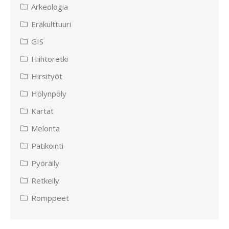
Arkeologia
Eräkulttuuri
GIS
Hiihtoretki
Hirsityöt
Hölynpöly
Kartat
Melonta
Patikointi
Pyöräily
Retkeily
Romppeet