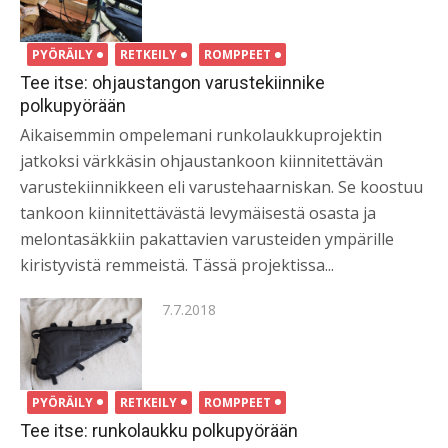
PYÖRÄILY
RETKEILY
ROMPPEET
Tee itse: ohjaustangon varustekiinnike
polkupyörään
Aikaisemmin ompelemani runkolaukkuprojektin
jatkoksi värkkäsin ohjaustankoon kiinnitettävän
varustekiinnikkeen eli varustehaarniskan. Se koostuu
tankoon kiinnitettävästä levymäisestä osasta ja
melontasäkkiin pakattavien varusteiden ympärille
kiristyvistä remmeistä. Tässä projektissa...
Posted
7.7.2018
on
PYÖRÄILY
RETKEILY
ROMPPEET
Tee itse: runkolaukku polkupyörään