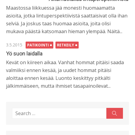
Maastossa liikkuessa jää monesti huomaamatta
asioita, jotka lintuperspektiivistä saattaisivat olla ihan
selviä. Ja joskus taas huomaa asioita, joita olisi
mukava päästä katsomaan hieman ylempää. Näitä...
Posted
3.5.2015
PATIKOINTI
RETKEILY
on
Yö suon laidalla
Kevät on kiireen aikaa. Vanhat hommat pitäisi saada
valmiiksi ennen kesää, ja uudet hommat pitäisi
aloittaa ennen kesää. Luonto keskittyy pitkälti
jälkimmäiseen, mutta ihmiset tasapainoilevat...
Search
Search
for: