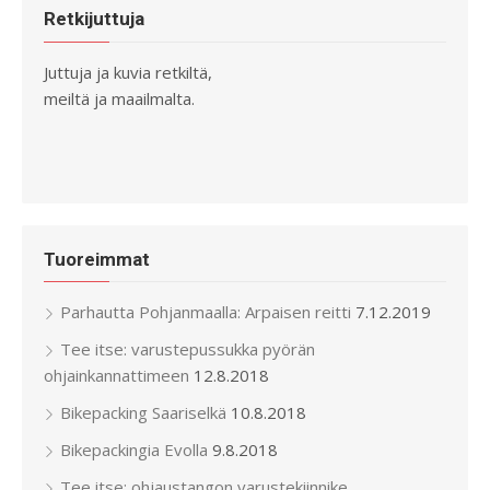
Retkijuttuja
Juttuja ja kuvia retkiltä,
meiltä ja maailmalta.
Tuoreimmat
Parhautta Pohjanmaalla: Arpaisen reitti
7.12.2019
Tee itse: varustepussukka pyörän
ohjainkannattimeen
12.8.2018
Bikepacking Saariselkä
10.8.2018
Bikepackingia Evolla
9.8.2018
Tee itse: ohjaustangon varustekiinnike