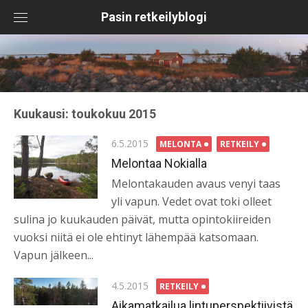
Skip
Pasin retkeilyblogi
to
content
Kuukausi:
toukokuu 2015
Posted
6.5.2015
MELONTA
RETKEILY
on
Melontaa Nokialla
Melontakauden avaus venyi taas
yli vapun. Vedet ovat toki olleet
sulina jo kuukauden päivät, mutta opintokiireiden
vuoksi niitä ei ole ehtinyt lähempää katsomaan.
Vapun jälkeen...
Posted
4.5.2015
RETKEILY
on
Aikamatkailua lintuperspektiivistä