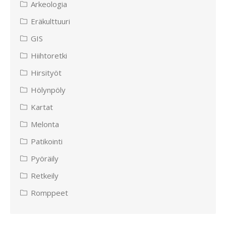
Arkeologia
Eräkulttuuri
GIS
Hiihtoretki
Hirsityöt
Hölynpöly
Kartat
Melonta
Patikointi
Pyöräily
Retkeily
Romppeet