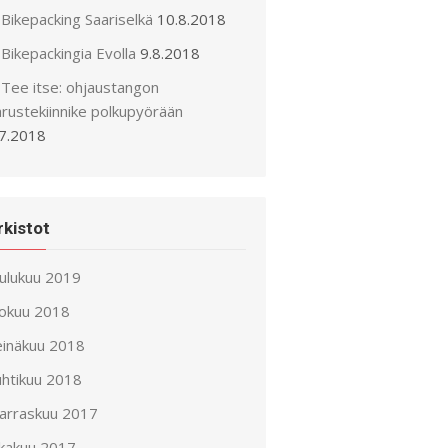
Bikepacking Saariselkä
10.8.2018
Bikepackingia Evolla
9.8.2018
Tee itse: ohjaustangon
arustekiinnike polkupyörään
.7.2018
rkistot
oulukuu 2019
lokuu 2018
einäkuu 2018
uhtikuu 2018
arraskuu 2017
okakuu 2017