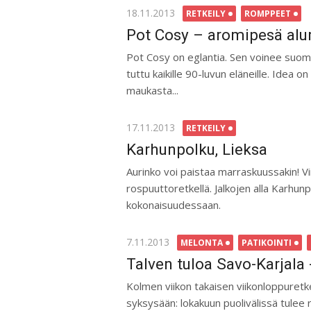
Posted
18.11.2013
RETKEILY
ROMPPEET
on
Pot Cosy – aromipesä alu
Pot Cosy on eglantia. Sen voinee suom
tuttu kaikille 90-luvun eläneille. Idea 
maukasta...
Posted
17.11.2013
RETKEILY
on
Karhunpolku, Lieksa
Aurinko voi paistaa marraskuussakin! Vi
rospuuttoretkellä. Jalkojen alla Karhunpol
kokonaisuudessaan.
Posted
7.11.2013
MELONTA
PATIKOINTI
on
Talven tuloa Savo-Karjala -
Kolmen viikon takaisen viikonloppuretk
syksysään: lokakuun puolivälissä tulee r