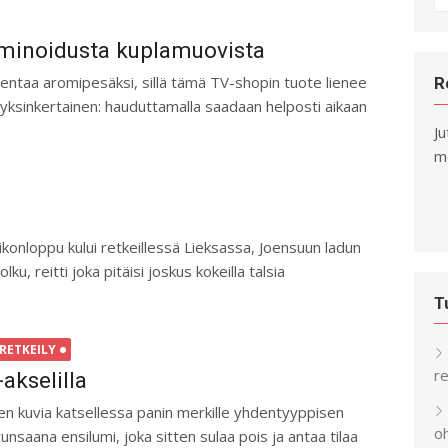
fo
minoidusta kuplamuovista
entaa aromipesäksi, sillä tämä TV-shopin tuote lienee
R
on yksinkertainen: hauduttamalla saadaan helposti aikaan
Ju
me
ikonloppu kului retkeillessä Lieksassa, Joensuun ladun
ku, reitti joka pitäisi joskus kokeilla talsia
T
RETKEILY
re
akselilla
en kuvia katsellessa panin merkille yhdentyyppisen
o
unsaana ensilumi, joka sitten sulaa pois ja antaa tilaa