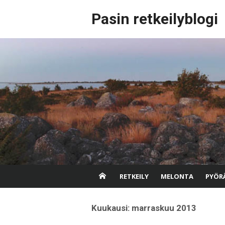
Skip
Pasin retkeilyblogi
to
content
RETKEILY
MELONTA
PYÖRÄ
Kuukausi:
marraskuu 2013