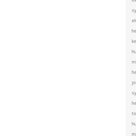
s
e
h
k
h
m
h
j
s
h
t
h
m