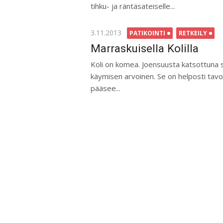
tihku- ja räntäsateiselle...
Posted
3.11.2013
PATIKOINTI
RETKEILY
on
Marraskuisella Kolilla
Koli on komea. Joensuusta katsottuna se 
käymisen arvoinen. Se on helposti tav
pääsee...