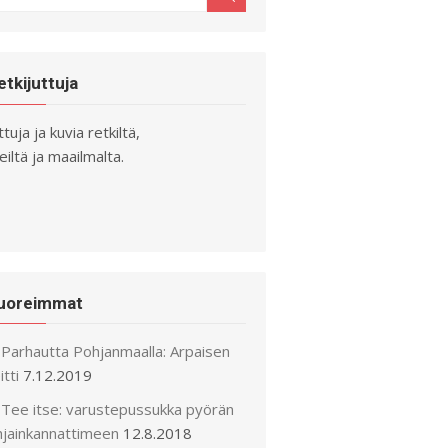
r:
etkijuttuja
ttuja ja kuvia retkiltä,
iltä ja maailmalta.
uoreimmat
Parhautta Pohjanmaalla: Arpaisen
itti
7.12.2019
Tee itse: varustepussukka pyörän
hjainkannattimeen
12.8.2018