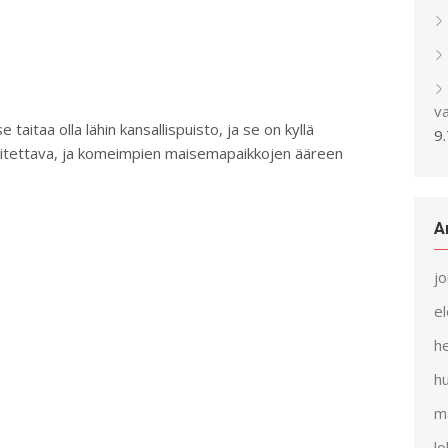
v
taitaa olla lähin kansallispuisto, ja se on kyllä
9
oitettava, ja komeimpien maisemapaikkojen ääreen
A
j
e
h
h
m
l