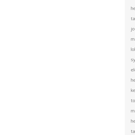
h
t
j
m
l
s
e
h
k
t
m
h
t