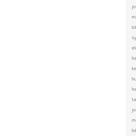
j
m
l
s
e
h
k
h
h
t
j
m
l