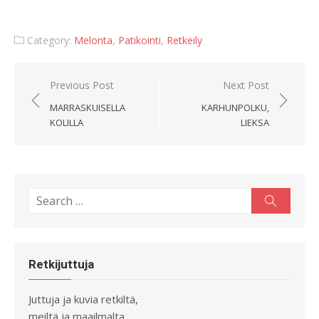
Category:
Melonta
,
Patikointi
,
Retkeily
Artikkelien
Previous Post
Next Post
selaus
MARRASKUISELLA
KARHUNPOLKU,
KOLILLA
LIEKSA
Search
Search
for:
Retkijuttuja
Juttuja ja kuvia retkiltä,
meiltä ja maailmalta.