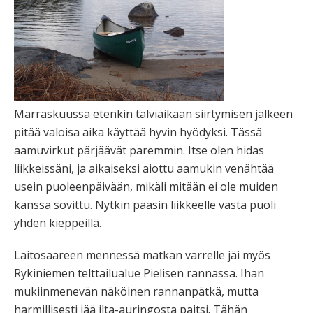
Marraskuussa etenkin talviaikaan siirtymisen jälkeen
pitää valoisa aika käyttää hyvin hyödyksi. Tässä
aamuvirkut pärjäävät paremmin. Itse olen hidas
liikkeissäni, ja aikaiseksi aiottu aamukin venähtää
usein puoleenpäivään, mikäli mitään ei ole muiden
kanssa sovittu. Nytkin pääsin liikkeelle vasta puoli
yhden kieppeillä.
Laitosaareen mennessä matkan varrelle jäi myös
Rykiniemen telttailualue Pielisen rannassa. Ihan
mukiinmenevän näköinen rannanpätkä, mutta
harmillisesti jää ilta-auringosta paitsi. Tähän