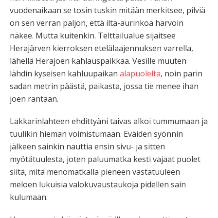
vuodenaikaan se tosin tuskin mitään merkitsee, pilviä
on sen verran paljon, että ilta-aurinkoa harvoin
näkee. Mutta kuitenkin. Telttailualue sijaitsee
Herajärven kierroksen etelälaajennuksen varrella,
lähellä Herajoen kahlauspaikkaa. Vesille muuten
lähdin kyseisen kahluupaikan
alapuolelta
, noin parin
sadan metrin päästä, paikasta, jossa tie menee ihan
joen rantaan.
Lakkarinlahteen ehdittyäni taivas alkoi tummumaan ja
tuulikin hieman voimistumaan. Eväiden syönnin
jälkeen sainkin nauttia ensin sivu- ja sitten
myötätuulesta, joten paluumatka kesti vajaat puolet
siitä, mitä menomatkalla pieneen vastatuuleen
meloen lukuisia valokuvaustaukoja pidellen sain
kulumaan.