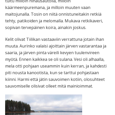
tultu milloin hinausautolla, milloin
käärmeenpuremana, ja milloin muuten vaan
maitojunalla. Tosin on niitä onnistuneitakin retkiä
tehty, patikoiden ja melomalla. Mukava retkikaveri,
sopivan tervepäinen koira, ainakin joskus.
Kelit olivat Tiilikan vastaaviin verrattuna jotain ihan
muuta. Aurinko valaisi ajoittain järven vastarantaa ja
saaria, ja järven pinta väreili kevyen tuulenvireen
myötä. Ennen kaikkea se oli sulana. Vesi oli alhaalla,
mela otti pohjaan useammin kuin kerran, ja kahdesti
piti nousta kanootista, kun se tarttui pohjastaan
kiinni. Harmi että jätin sauvoimen kotiin, olosuhteet
sauvomiselle olisivat olleet mitä mainioimmat.