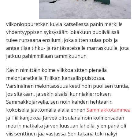
viikonloppuretken kuvia katsellessa panin merkille
yhdentyyppisen syksysään: lokakuun puolivälissä
tulee runsaana ensilumi, joka sitten sulaa pois ja
antaa tilaa tihku- ja räntäsateiselle marraskuulle, jota
jatkuu pahimmillaan tammikuuhun.
Kävin nimittäin kolme viikkoa sitten pienellä
melontaretkellä Tiilikan kansallispuistossa.
Varsinainen melontaosuus kesti noin puolisen tuntia,
jos sitäkään, ja sekin sisälsi kunniakierroksen
Sammakkojärvellä, sen noin kahden hehtaarin
kokoisella jäättömällä alalla ennen
Sammakkotammea
ja Tiilikanjokea. Järveä oli sulana noin kolmensadan
metrin matkalta järven luusuan lähellä, ylempänä oli
viisisenttinen jää vastassa. Sen takana toki näkyi