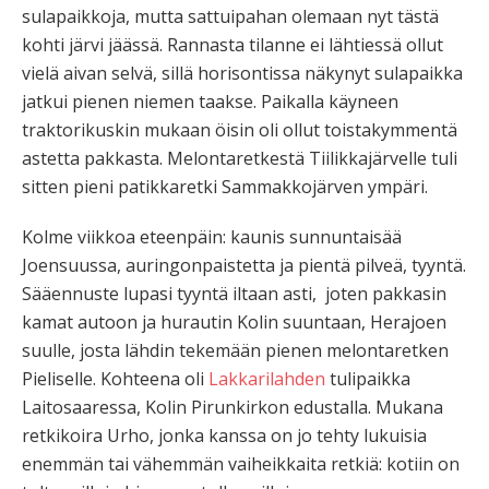
sulapaikkoja, mutta sattuipahan olemaan nyt tästä
kohti järvi jäässä. Rannasta tilanne ei lähtiessä ollut
vielä aivan selvä, sillä horisontissa näkynyt sulapaikka
jatkui pienen niemen taakse. Paikalla käyneen
traktorikuskin mukaan öisin oli ollut toistakymmentä
astetta pakkasta. Melontaretkestä Tiilikkajärvelle tuli
sitten pieni patikkaretki Sammakkojärven ympäri.
Kolme viikkoa eteenpäin: kaunis sunnuntaisää
Joensuussa, auringonpaistetta ja pientä pilveä, tyyntä.
Sääennuste lupasi tyyntä iltaan asti, joten pakkasin
kamat autoon ja hurautin Kolin suuntaan, Herajoen
suulle, josta lähdin tekemään pienen melontaretken
Pieliselle. Kohteena oli
Lakkarilahden
tulipaikka
Laitosaaressa, Kolin Pirunkirkon edustalla. Mukana
retkikoira Urho, jonka kanssa on jo tehty lukuisia
enemmän tai vähemmän vaiheikkaita retkiä: kotiin on