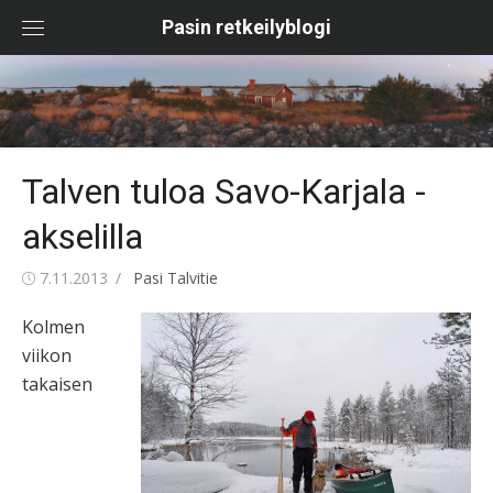
Skip
Pasin retkeilyblogi
to
content
Talven tuloa Savo-Karjala -
akselilla
Posted
Author
7.11.2013
Pasi Talvitie
on
Kolmen
viikon
takaisen