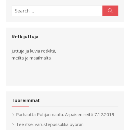
Search
Search
for:
Retkijuttuja
Juttuja ja kuvia retkiltä,
meiltä ja maailmalta.
Tuoreimmat
Parhautta Pohjanmaalla: Arpaisen reitti
7.12.2019
Tee itse: varustepussukka pyörän