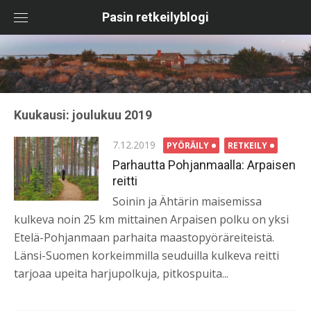
Skip
Pasin retkeilyblogi
to
content
Kuukausi:
joulukuu 2019
Posted
7.12.2019
PYÖRÄILY
RETKEILY
on
Parhautta Pohjanmaalla: Arpaisen
reitti
Soinin ja Ähtärin maisemissa
kulkeva noin 25 km mittainen Arpaisen polku on yksi
Etelä-Pohjanmaan parhaita maastopyöräreiteistä.
Länsi-Suomen korkeimmilla seuduilla kulkeva reitti
tarjoaa upeita harjupolkuja, pitkospuita...