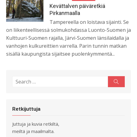
on
Kevättalven päiväretkiä
Pirkanmaalla
Tampereella on loistava sijainti. Se
on liikenteellisessä solmukohdassa Luonto-Suomen ja
Kulttuuri-Suomen rajalla, Järvi-Suomen länsilaidalla ja
vanhojen kulkureittien varrella. Parin tunnin matkan
sisällä kaupungista sijaitsee puolenkymmentä...
Search
Search
for:
Retkijuttuja
Juttuja ja kuvia retkiltä,
meiltä ja maailmalta.