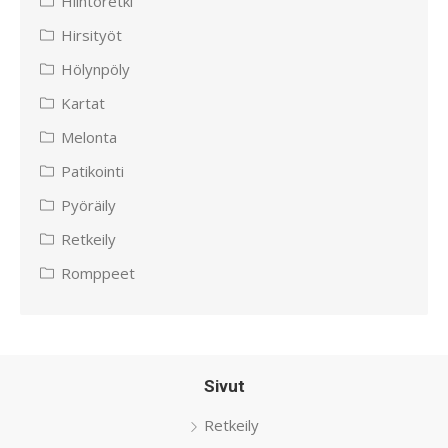
Hiihtoretki
Hirsityöt
Hölynpöly
Kartat
Melonta
Patikointi
Pyöräily
Retkeily
Romppeet
Sivut
Retkeily