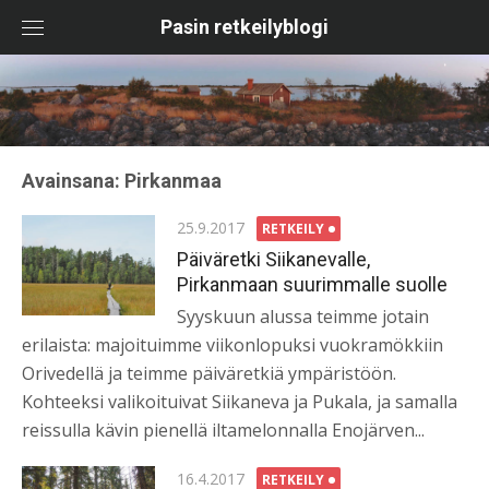
Skip
Pasin retkeilyblogi
to
content
Avainsana:
Pirkanmaa
Posted
25.9.2017
RETKEILY
on
Päiväretki Siikanevalle,
Pirkanmaan suurimmalle suolle
Syyskuun alussa teimme jotain
erilaista: majoituimme viikonlopuksi vuokramökkiin
Orivedellä ja teimme päiväretkiä ympäristöön.
Kohteeksi valikoituivat Siikaneva ja Pukala, ja samalla
reissulla kävin pienellä iltamelonnalla Enojärven...
Posted
16.4.2017
RETKEILY