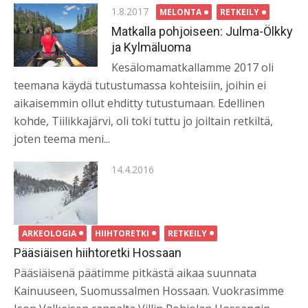
Posted
1.8.2017
MELONTA
RETKEILY
on
Matkalla pohjoiseen: Julma-Ölkky
ja Kylmäluoma
Kesälomamatkallamme 2017 oli
teemana käydä tutustumassa kohteisiin, joihin ei
aikaisemmin ollut ehditty tutustumaan. Edellinen
kohde, Tiilikkajärvi, oli toki tuttu jo joiltain retkiltä,
joten teema meni...
Posted
14.4.2016
on
ARKEOLOGIA
HIIHTORETKI
RETKEILY
Pääsiäisen hiihtoretki Hossaan
Pääsiäisenä päätimme pitkästä aikaa suunnata
Kainuuseen, Suomussalmen Hossaan. Vuokrasimme