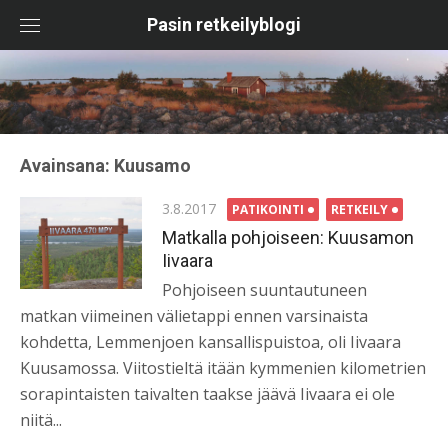
Skip
Pasin retkeilyblogi
to
content
Avainsana:
Kuusamo
Posted
3.8.2017
PATIKOINTI
RETKEILY
on
Matkalla pohjoiseen: Kuusamon
Iivaara
Pohjoiseen suuntautuneen
matkan viimeinen välietappi ennen varsinaista
kohdetta, Lemmenjoen kansallispuistoa, oli Iivaara
Kuusamossa. Viitostieltä itään kymmenien kilometrien
sorapintaisten taivalten taakse jäävä Iivaara ei ole
niitä...