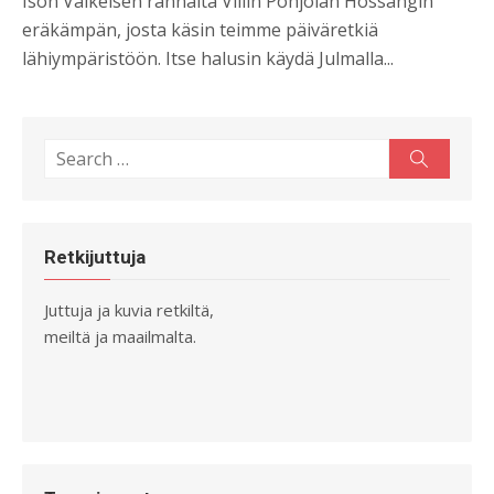
Ison Valkeisen rannalta Villin Pohjolan Hossangin
eräkämpän, josta käsin teimme päiväretkiä
lähiympäristöön. Itse halusin käydä Julmalla...
Search
Search
for:
Retkijuttuja
Juttuja ja kuvia retkiltä,
meiltä ja maailmalta.