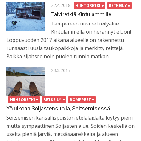
Posted
22.4.2018
HIIHTORETKI
RETKEILY
on
Talviretkiä Kintulammille
Tampereen uusi retkeilyalue
Kintulammella on herännyt eloon!
Loppuvuoden 2017 aikana alueelle on rakennettu
runsaasti uusia taukopaikkoja ja merkitty reittejä.
Paikka sijaitsee noin puolen tunnin matkan...
Posted
23.3.2017
on
HIIHTORETKI
RETKEILY
ROMPPEET
Yö ulkona Soljastensuolla, Seitsemisessä
Seitsemisen kansallispuiston etelälaidalta löytyy pieni
mutta sympaattinen Soljasten alue. Soiden keskellä on
useita pieniä järviä, metsäsaarekkeita ja alueen