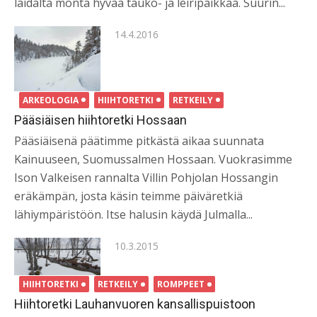
laidalta monta hyvää tauko- ja leiripaikkaa. Suurin...
Posted
14.4.2016
on
ARKEOLOGIA
HIIHTORETKI
RETKEILY
Pääsiäisen hiihtoretki Hossaan
Pääsiäisenä päätimme pitkästä aikaa suunnata
Kainuuseen, Suomussalmen Hossaan. Vuokrasimme
Ison Valkeisen rannalta Villin Pohjolan Hossangin
eräkämpän, josta käsin teimme päiväretkiä
lähiympäristöön. Itse halusin käydä Julmalla...
Posted
10.3.2015
on
HIIHTORETKI
RETKEILY
ROMPPEET
Hiihtoretki Lauhanvuoren kansallispuistoon