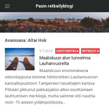
Skip
Pasin retkeilyblogi
to
content
Avainsana:
Altai Hok
Posted
5.7.2018
HIIHTORETKI
RETKEILY
on
Maaliskuun alun tunnelmia
Lauhanvuorelta
Maaliskuun ensimmäisenä
viikonloppuna teimme hiihtoretken Lauhanvuoren
kansallispuistoon Tampereen taivaltajien kanssa.
Pitkään jatkunut pakkasjakso alkoi osoittamaan
lauhtumisen merkkejä, mutta saimme silti nauttia
noin -15 asteen yölämpötiloista....