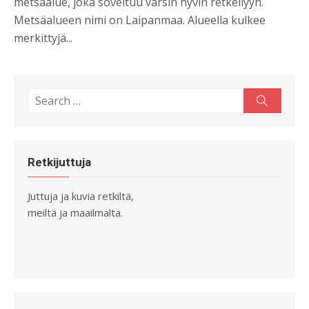
metsäalue, joka soveltuu varsin hyvin retkeilyyn.
Metsäalueen nimi on Laipanmaa. Alueella kulkee
merkittyjä...
Search
Search
for:
Retkijuttuja
Juttuja ja kuvia retkiltä,
meiltä ja maailmalta.