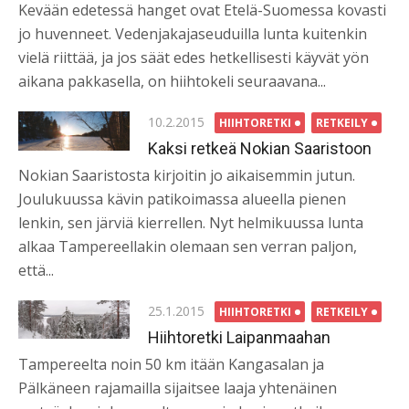
Kevään edetessä hanget ovat Etelä-Suomessa kovasti
jo huvenneet. Vedenjakajaseuduilla lunta kuitenkin
vielä riittää, ja jos säät edes hetkellisesti käyvät yön
aikana pakkasella, on hiihtokeli seuraavana...
Posted
10.2.2015
HIIHTORETKI
RETKEILY
on
Kaksi retkeä Nokian Saaristoon
Nokian Saaristosta kirjoitin jo aikaisemmin jutun.
Joulukuussa kävin patikoimassa alueella pienen
lenkin, sen järviä kierrellen. Nyt helmikuussa lunta
alkaa Tampereellakin olemaan sen verran paljon,
että...
Posted
25.1.2015
HIIHTORETKI
RETKEILY
on
Hiihtoretki Laipanmaahan
Tampereelta noin 50 km itään Kangasalan ja
Pälkäneen rajamailla sijaitsee laaja yhtenäinen