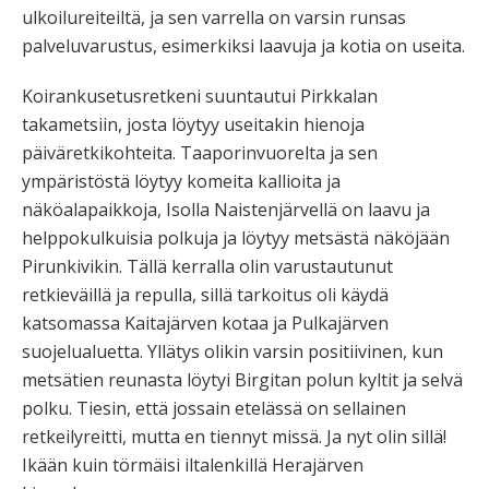
ulkoilureiteiltä, ja sen varrella on varsin runsas
palveluvarustus, esimerkiksi laavuja ja kotia on useita.
Koirankusetusretkeni suuntautui Pirkkalan
takametsiin, josta löytyy useitakin hienoja
päiväretkikohteita. Taaporinvuorelta ja sen
ympäristöstä löytyy komeita kallioita ja
näköalapaikkoja, Isolla Naistenjärvellä on laavu ja
helppokulkuisia polkuja ja löytyy metsästä näköjään
Pirunkivikin. Tällä kerralla olin varustautunut
retkieväillä ja repulla, sillä tarkoitus oli käydä
katsomassa Kaitajärven kotaa ja Pulkajärven
suojelualuetta. Yllätys olikin varsin positiivinen, kun
metsätien reunasta löytyi Birgitan polun kyltit ja selvä
polku. Tiesin, että jossain etelässä on sellainen
retkeilyreitti, mutta en tiennyt missä. Ja nyt olin sillä!
Ikään kuin törmäisi iltalenkillä Herajärven