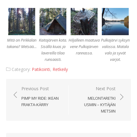
Mitä on Pirkkalan
Kaitajärven kota.
Hiljalleen maatuva
Pulkajärvi syksyn
takana? Metsää…
Sisällä kiuas ja
vene Pulkajärven
valossa. Matala
lavereilla tilaa
rannassa.
valo ja syvät
runsaasti.
varjot.
Category:
Patikointi
,
Retkeily
Artikkelien
Previous Post
Next Post
selaus
PIMP MY RIDE: IKEAN
MELONTARETKI
FRAKTA-KÄRRY
USMIN – KYTÄJÄN
METSIIN