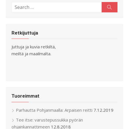
Search
Search
for:
Retkijuttuja
Juttuja ja kuvia retkiltä,
meiltä ja maailmalta.
Tuoreimmat
Parhautta Pohjanmaalla: Arpaisen reitti
7.12.2019
Tee itse: varustepussukka pyörän
ohjainkannattimeen
12.8.2018