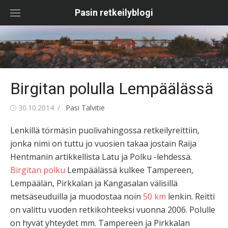
Skip
Pasin retkeilyblogi
to
content
Birgitan polulla Lempäälässä
Posted
Author
30.10.2014
Pasi Talvitie
on
Lenkillä törmäsin puolivahingossa retkeilyreittiin,
jonka nimi on tuttu jo vuosien takaa jostain Raija
Hentmanin artikkellista Latu ja Polku -lehdessä.
Birgitan polku
Lempäälässä kulkee Tampereen,
Lempäälän, Pirkkalan ja Kangasalan välisillä
metsäseuduilla ja muodostaa noin
50 km
lenkin. Reitti
on valittu vuoden retkikohteeksi vuonna 2006. Polulle
on hyvät yhteydet mm. Tampereen ja Pirkkalan