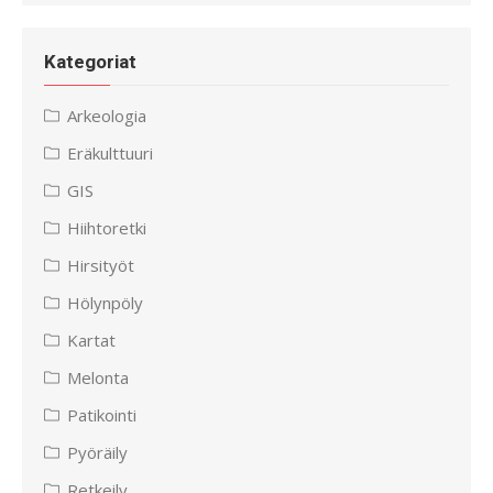
Kategoriat
Arkeologia
Eräkulttuuri
GIS
Hiihtoretki
Hirsityöt
Hölynpöly
Kartat
Melonta
Patikointi
Pyöräily
Retkeily