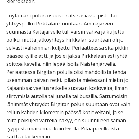
kierrokseen.
Löytämäni polun osuus on itse asiassa pisto tai
yhteyspolku Pirkkalan suuntaan. Ammejärven
suunnasta Kaitajärvelle tuli varsin vahva ja kuljettu
polku, mutta jatkoyhteys Pirkkalan suuntaan oli jo
selvästi vähemmän kuljettu. Periaatteessa sitä pitkin
pääsee kylille asti, ja jos ei jaksa Pirkkalaan asti yhtä
soittoa kävellä, niin lepää Isolla Naistenjärvellä.
Periaattessa Birgitan polulla olisi mahdollista tehdä
useamman päivän retki, jollaista mielessäni mietin jo
Kajaanissa: vaellusretkelle suoraan kotiovelta, ilman
siirtymisiä autolla tai junalla tai bussilla. Sattumoisin
lähimmät yhteydet Birgitan polun suuntaan ovat vain
reilun kahden kilometrin päässä kotioveltani, ja se
mitä polkujen varrella näkyy, on suunnilleen saman
tyyppistä maisemaa kuin Evolla. Pitääpä vilkaista
karttaa tarkemmin…