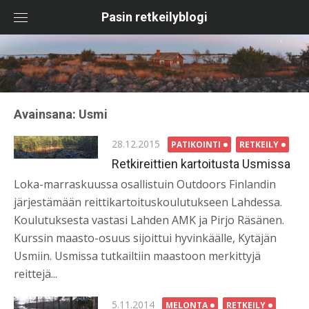
Skip
Pasin retkeilyblogi
to
content
Avainsana:
Usmi
Posted
28.12.2015
PATIKOINTI
RETKEILY
on
Retkireittien kartoitusta Usmissa
Loka-marraskuussa osallistuin Outdoors Finlandin
järjestämään reittikartoituskoulutukseen Lahdessa.
Koulutuksesta vastasi Lahden AMK ja Pirjo Räsänen.
Kurssin maasto-osuus sijoittui hyvinkäälle, Kytäjän
Usmiin. Usmissa tutkailtiin maastoon merkittyjä
reittejä...
Posted
5.11.2014
MELONTA
RETKEILY