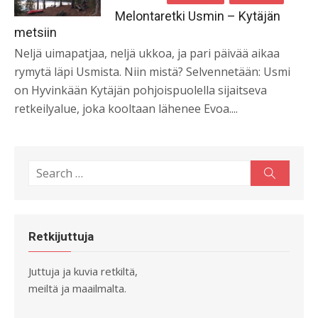
on
Melontaretki Usmin – Kytäjän
metsiin
Neljä uimapatjaa, neljä ukkoa, ja pari päivää aikaa
rymytä läpi Usmista. Niin mistä? Selvennetään: Usmi
on Hyvinkään Kytäjän pohjoispuolella sijaitseva
retkeilyalue, joka kooltaan lähenee Evoa....
Search
Search
for:
Retkijuttuja
Juttuja ja kuvia retkiltä,
meiltä ja maailmalta.