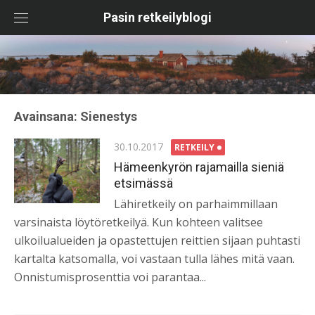
Skip
Pasin retkeilyblogi
to
content
Avainsana:
Sienestys
Posted
30.10.2017
RETKEILY
on
Hämeenkyrön rajamailla sieniä
etsimässä
Lähiretkeily on parhaimmillaan
varsinaista löytöretkeilyä. Kun kohteen valitsee
ulkoilualueiden ja opastettujen reittien sijaan puhtasti
kartalta katsomalla, voi vastaan tulla lähes mitä vaan.
Onnistumisprosenttia voi parantaa...