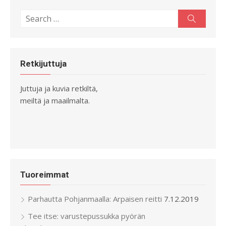
Search
Search
for:
Retkijuttuja
Juttuja ja kuvia retkiltä,
meiltä ja maailmalta.
Tuoreimmat
Parhautta Pohjanmaalla: Arpaisen reitti
7.12.2019
Tee itse: varustepussukka pyörän