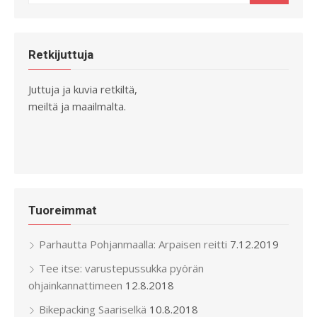
for:
Retkijuttuja
Juttuja ja kuvia retkiltä,
meiltä ja maailmalta.
Tuoreimmat
Parhautta Pohjanmaalla: Arpaisen reitti
7.12.2019
Tee itse: varustepussukka pyörän
ohjainkannattimeen
12.8.2018
Bikepacking Saariselkä
10.8.2018