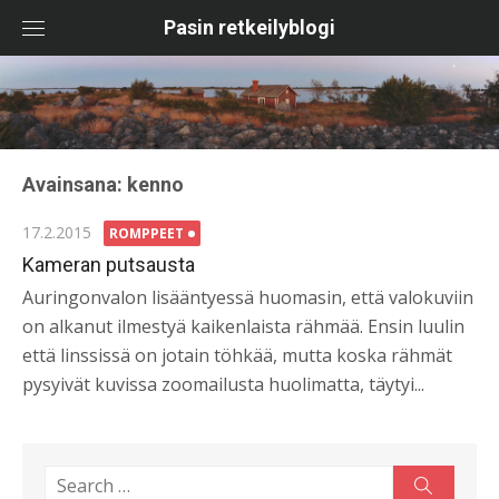
Skip
Pasin retkeilyblogi
to
content
Avainsana:
kenno
Posted
17.2.2015
ROMPPEET
on
Kameran putsausta
Auringonvalon lisääntyessä huomasin, että valokuviin
on alkanut ilmestyä kaikenlaista rähmää. Ensin luulin
että linssissä on jotain töhkää, mutta koska rähmät
pysyivät kuvissa zoomailusta huolimatta, täytyi...
Search
Search