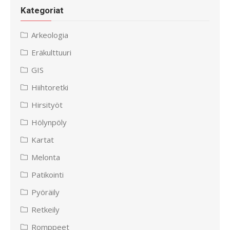
Kategoriat
Arkeologia
Eräkulttuuri
GIS
Hiihtoretki
Hirsityöt
Hölynpöly
Kartat
Melonta
Patikointi
Pyöräily
Retkeily
Romppeet