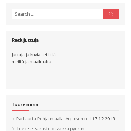
Search
Search
for:
Retkijuttuja
Juttuja ja kuvia retkiltä,
meiltä ja maailmalta.
Tuoreimmat
Parhautta Pohjanmaalla: Arpaisen reitti
7.12.2019
Tee itse: varustepussukka pyörän