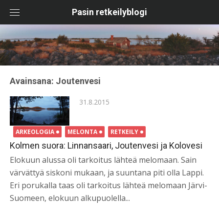
Skip
Pasin retkeilyblogi
to
content
Avainsana:
Joutenvesi
Posted
31.8.2015
on
ARKEOLOGIA
MELONTA
RETKEILY
Kolmen suora: Linnansaari, Joutenvesi ja Kolovesi
Elokuun alussa oli tarkoitus lähteä melomaan. Sain
värvättyä siskoni mukaan, ja suuntana piti olla Lappi.
Eri porukalla taas oli tarkoitus lähteä melomaan Järvi-
Suomeen, elokuun alkupuolella...