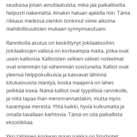
seudussa jotain ainutlaatuista, mikä jää paikalliselta
helposti näkemättä. Ainakin haluan ajatella niin. Tämä
rikkaus mielessä olenkin tonkinut viime aikoina
mahdollisuuksien mukaan synnyinseutuani.
Rannikolla asutus on keskittynyt jokilaaksoihin.
Jokilaaksojen välissä on korkeampia maita, jotka ovat
usein kallioisia. Kallioisten selkien väliset notkelmat
ovat enemmän tai vähemmän soistuneita. Kalliot ovat
yleensä helppokulkuisia ja kasvavat lähinnä
kitukasvuista mäntyä, koska maaperä on lähes
pelkkää kiveä. Nämä kalliot ovat tyypillisiä rannikolle,
ja niitä tapaa ihan merenrannastakin, mutta myös
kauempaa merestä. Yhtä kaikki, hyviä kulkumaita ja
omalla tavallaan kiehtovia. Tämä on sitä paikallista
eksotiikkaa.
Yksi tälläinen korkean maan paikka on Storbötet