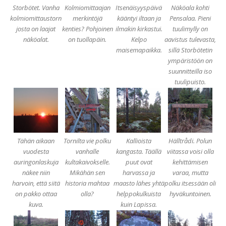
Storbötet. Vanha
Kolmiomittaajan
Itsenäisyyspäivä
Näköala kohti
kolmiomittaustorni,
merkintöjä
kääntyi iltaan ja
Pensalaa. Pieni
josta on laajat
kenties? Pohjoinen
ilmakin kirkastui.
tuulimylly on
näköalat.
on tuollapäin.
Kelpo
aavistus tulevasta,
maisemapaikka.
sillä Storbötetin
ympäristöön on
suunnitteilla iso
tuulipuisto.
Tähän aikaan
Tornilta vie polku
Kallioista
Hälltrådi. Polun
vuodesta
vanhalle
kangasta. Täällä
viitassa voisi olla
auringonlaskuja
kultakaivokselle.
puut ovat
kehittämisen
näkee niin
Mikähän sen
harvassa ja
varaa, mutta
harvoin, että siitä
historia mahtaa
maasto lähes yhtä
polku itsessään oli
on pakko ottaa
olla?
helppokulkuista
hyväkuntoinen.
kuva.
kuin Lapissa.