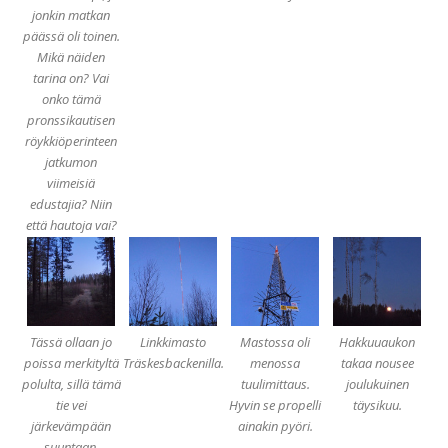
jonkin matkan
päässä oli toinen.
Mikä näiden
tarina on? Vai
onko tämä
pronssikautisen
röykkiöperinteen
jatkumon
viimeisiä
edustajia? Niin
että hautoja vai?
Tässä ollaan jo
Linkkimasto
Mastossa oli
Hakkuuaukon
poissa merkityltä
Träskesbackenilla.
menossa
takaa nousee
polulta, sillä tämä
tuulimittaus.
joulukuinen
tie vei
Hyvin se propelli
täysikuu.
järkevämpään
ainakin pyöri.
suuntaan.