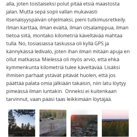
alla, joten toistaiseksi polut pitää etsiä maastosta
jalan. Mutta sepä sopii vallan mukavasti
itsenäisyyspäivän ohjelmaksi, pieni tutkimusretkeily.
Ilman karttaa, ilman eväitä, ilman otsalamppua, ilman
tietoa siitä, montako kilometriä käveltävää mahtaa
tulla. No, tosiasiassa taskussa oli kyllä GPS ja
kännykässä ledivalo, joten ihan ilman mitään apuja en
ollut matkassa. Mielessä oli myös arvio, että ehkä
kymmenkunta kilometriä tulee käveltävää. Lisäksi
ihmisen parhaat ystävät pitävät huolen, että jos
päättää palata omia jälkiään takaisin, niin latu löytyy
pimeässä ilman luntakin. Onneksi ei kuitenkaan
tarvinnut, vaan pääsi taas leikkimään löytäjää.