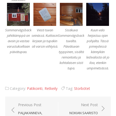
Sommarvägsbackenin
Viesti tuvan
Sisäkuva
Kuun valo
jahtikämppä on
seinässä. Kuittasin
Sommarvägsbackenin
heijastuu ojan
avoin ja vastaa
kirjaan ja tupakin
tuvalta.
pohjalta. Tässä
varustukseltaan
oli varsin viihtyisä.
Päivätuvan
pimeydessä
päivätupaa.
tyyppinen, sisältä
kännykän
remontoitu ja
ledivalosta oli jo
kohtalaisen siisti
iloa, etenkin
tupa.
umpimetsässä.
Category:
Patikointi
,
Retkeily
Tag:
Storbötet
Artikkelien
Previous Post
Next Post
selaus
PALJAKANNEVA,
NOKIAN SAARISTO