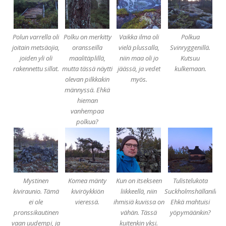
Polun varrella oli
Polku on merkitty
Vaikka ilma oli
Polkua
joitain metsäojia,
oransseilla
vielä plussalla,
Svinryggenillä.
joiden yli oli
maalitäplillä,
niin maa oli jo
Kutsuu
rakennettu sillat.
mutta tässä näytti
jäässä, ja vedet
kulkemaan.
olevan pilkkakin
myös.
männyssä. Ehkä
hieman
vanhempaa
polkua?
Mystinen
Komea mänty
Kun on itsekseen
Tulistelukota
kiviraunio. Tämä
kiviröykkiön
liikkeellä, niin
Suckholmshällanilla.
ei ole
vieressä.
ihmisiä kuvissa on
Ehkä mahtuisi
pronssikautinen
vähän. Tässä
yöpymäänkin?
vaan uudempi, ja
kuitenkin yksi.