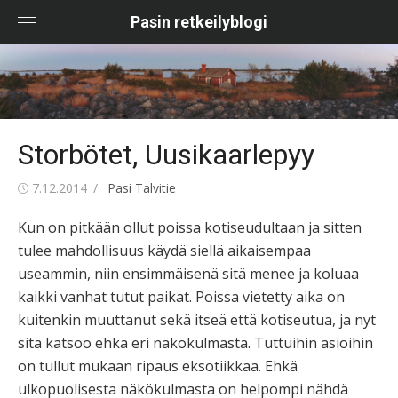
Skip
Pasin retkeilyblogi
to
content
Storbötet, Uusikaarlepyy
Posted
Author
7.12.2014
Pasi Talvitie
on
Kun on pitkään ollut poissa kotiseudultaan ja sitten
tulee mahdollisuus käydä siellä aikaisempaa
useammin, niin ensimmäisenä sitä menee ja koluaa
kaikki vanhat tutut paikat. Poissa vietetty aika on
kuitenkin muuttanut sekä itseä että kotiseutua, ja nyt
sitä katsoo ehkä eri näkökulmasta. Tuttuihin asioihin
on tullut mukaan ripaus eksotiikkaa. Ehkä
ulkopuolisesta näkökulmasta on helpompi nähdä