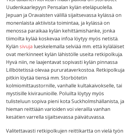
Uudenkaarlepyyn Pensalan kylän eteläpuolella.
Jepuan ja Oravaisten välillä sijaitsevassa kylässä on
monenlaista aktiivista toimintaa, ja kylässä on
menossa paraikaa kylän kehittämishanke, jonka
tiimoilta kylää koskevaa infoa löytyy myös netistä.
Kylän
sivuja
lueskelemalla selviää mm. että kyläläiset
ovat merkinneet kylän lähistölle useita retkipolkuja.
Hyvä niin, ne laajentavat sopivasti kylän pinnassa
Lillbötetissä olevaa pururataverkostoa. Retkipolkuja
pitkin löytää tiensä mm. Storbötetin
kolmiomittaustornille, vanhalle kultakaivokselle, tai
mystisille kiviraunioille. Poluilta löytyy myös
tulisteluun sopiva pieni kota Suckholmshällanista, ja
hieman reittiään varioiden voi vierailla vanhan
kesätien varrella sijaitsevassa päivätuvassa.
Valitettavasti retkipolkujen reittikartta on vielä työn