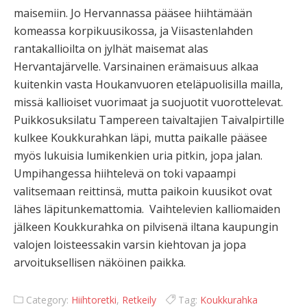
maisemiin. Jo Hervannassa pääsee hiihtämään
komeassa korpikuusikossa, ja Viisastenlahden
rantakallioilta on jylhät maisemat alas
Hervantajärvelle. Varsinainen erämaisuus alkaa
kuitenkin vasta Houkanvuoren eteläpuolisilla mailla,
missä kallioiset vuorimaat ja suojuotit vuorottelevat.
Puikkosuksilatu Tampereen taivaltajien Taivalpirtille
kulkee Koukkurahkan läpi, mutta paikalle pääsee
myös lukuisia lumikenkien uria pitkin, jopa jalan.
Umpihangessa hiihtelevä on toki vapaampi
valitsemaan reittinsä, mutta paikoin kuusikot ovat
lähes läpitunkemattomia. Vaihtelevien kalliomaiden
jälkeen Koukkurahka on pilvisenä iltana kaupungin
valojen loisteessakin varsin kiehtovan ja jopa
arvoituksellisen näköinen paikka.
Category:
Hiihtoretki
,
Retkeily
Tag:
Koukkurahka