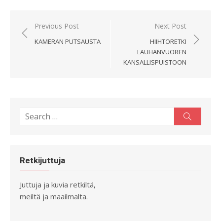
Artikkelien
Previous Post
Next Post
selaus
KAMERAN PUTSAUSTA
HIIHTORETKI
LAUHANVUOREN
KANSALLISPUISTOON
Search
Search
for:
Retkijuttuja
Juttuja ja kuvia retkiltä,
meiltä ja maailmalta.