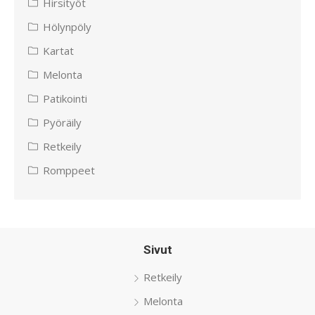
Hirsityöt
Hölynpöly
Kartat
Melonta
Patikointi
Pyöräily
Retkeily
Romppeet
Sivut
Retkeily
Melonta