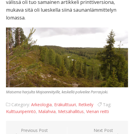
välissä oli tuo samainen artikkeli printtiversiona,
mukava sitä oli lueskella siinä saunanlämmittelyn
lomassa.
Maisema harjulta Majoanniityille, keskellä polveilee Porrasjoki.
Category:
Arkeologia
,
Eräkulttuuri
,
Retkeily
Tag:
Kulttuuriperintö
,
Malahvia
,
Metsähallitus
,
Vienan reitti
Artikkelien
Previous Post
Next Post