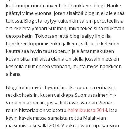
kulttuuriperinnön inventointihankkeen blogi. Hanke
päättyi viime vuonna, joten sisältöä blogiin ei ole enää
tulossa. Blogista löytyy kuitenkin varsin perusteellisia
artikkeleita ympäri Suomen, mikä tekee siitä mukavan
tietopaketin. Toivotaan, että blogi säilyy linjoilla
hankkeen loppumisenkin jälkeen, sillä artikkeleiden
kautta saa hyvin taustoitetun ja elämänmakuisen
kuvan siitä, millaista elämä on siellä jossain metsien
keskellä ollut ennen vanhaan, mutta myös hankkeen
aikana.
Blogi toimii myös hyvänä matkaoppaana erinäisiin
retkikohteisiin, kuten vaikkapa Suomussalmen Yli-
Vuokin maisemiin, jossa kulkevan vanhan Vienan
reitin historiaa on valotettu
helmikuussa 2014
. Itse
kävin kävelemässä samaista reittiä Malahvian
maisemissa kesällä 2014. Vuokratuvan tupakansion