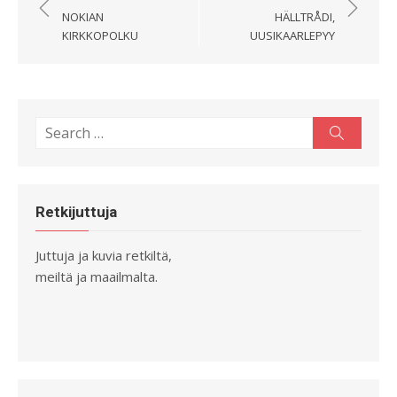
selaus
NOKIAN
HÄLLTRÅDI,
KIRKKOPOLKU
UUSIKAARLEPYY
Search
Search
for:
Retkijuttuja
Juttuja ja kuvia retkiltä,
meiltä ja maailmalta.