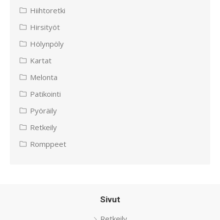
Hiihtoretki
Hirsityöt
Hölynpöly
Kartat
Melonta
Patikointi
Pyöräily
Retkeily
Romppeet
Sivut
Retkeily