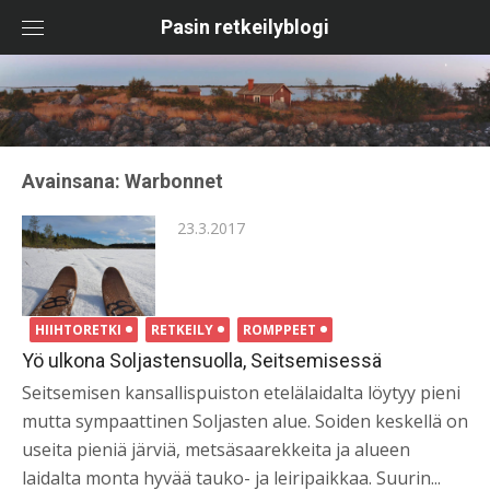
Skip
Pasin retkeilyblogi
to
content
Avainsana:
Warbonnet
Posted
23.3.2017
on
HIIHTORETKI
RETKEILY
ROMPPEET
Yö ulkona Soljastensuolla, Seitsemisessä
Seitsemisen kansallispuiston etelälaidalta löytyy pieni
mutta sympaattinen Soljasten alue. Soiden keskellä on
useita pieniä järviä, metsäsaarekkeita ja alueen
laidalta monta hyvää tauko- ja leiripaikkaa. Suurin...