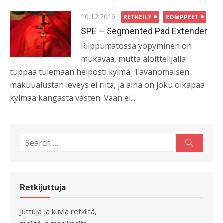
Posted
10.12.2016
RETKEILY
ROMPPEET
on
SPE – Segmented Pad Extender
Riippumatossa yöpyminen on
mukavaa, mutta aloittelijalla
tuppaa tulemaan helposti kylmä. Tavanomaisen
makuualustan leveys ei riitä, ja aina on joku olkapää
kylmää kangasta vasten. Vaan ei...
Search
Search
for:
Retkijuttuja
Juttuja ja kuvia retkiltä,