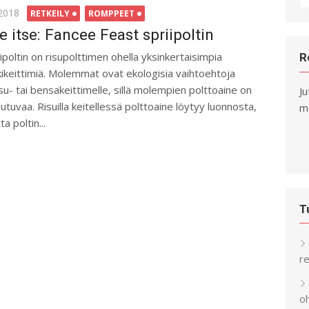
fo
ted
.2018
RETKEILY
ROMPPEET
e itse: Fancee Feast spriipoltin
iipoltin on risupolttimen ohella yksinkertaisimpia
R
kikeittimiä. Molemmat ovat ekologisia vaihtoehtoja
su- tai bensakeittimelle, sillä molempien polttoaine on
Ju
iutuvaa. Risuilla keitellessä polttoaine löytyy luonnosta,
me
a poltin...
T
re
o