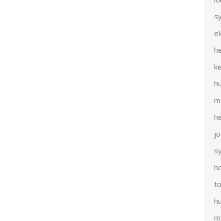
s
e
h
k
h
m
h
j
s
h
t
h
m