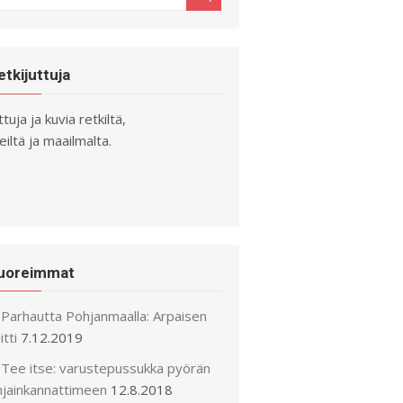
r:
etkijuttuja
ttuja ja kuvia retkiltä,
iltä ja maailmalta.
uoreimmat
Parhautta Pohjanmaalla: Arpaisen
itti
7.12.2019
Tee itse: varustepussukka pyörän
hjainkannattimeen
12.8.2018