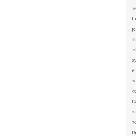
h
t
j
m
l
s
e
h
k
t
m
h
t