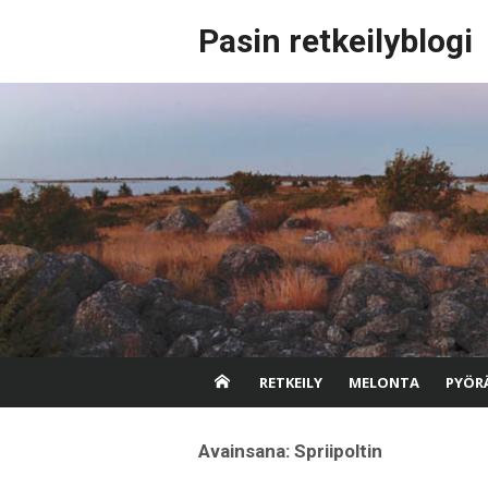
Skip
Pasin retkeilyblogi
to
content
RETKEILY
MELONTA
PYÖRÄ
Avainsana:
Spriipoltin