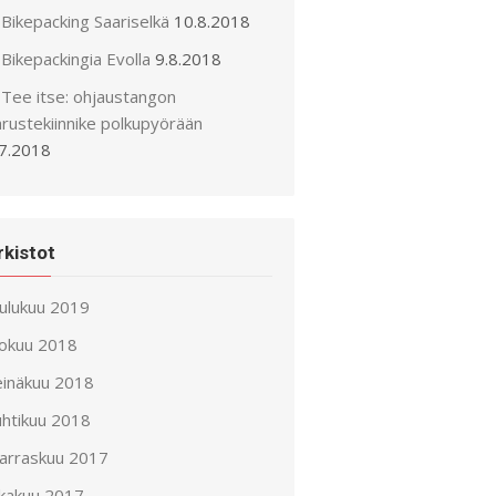
Bikepacking Saariselkä
10.8.2018
Bikepackingia Evolla
9.8.2018
Tee itse: ohjaustangon
arustekiinnike polkupyörään
.7.2018
rkistot
oulukuu 2019
lokuu 2018
einäkuu 2018
uhtikuu 2018
arraskuu 2017
okakuu 2017