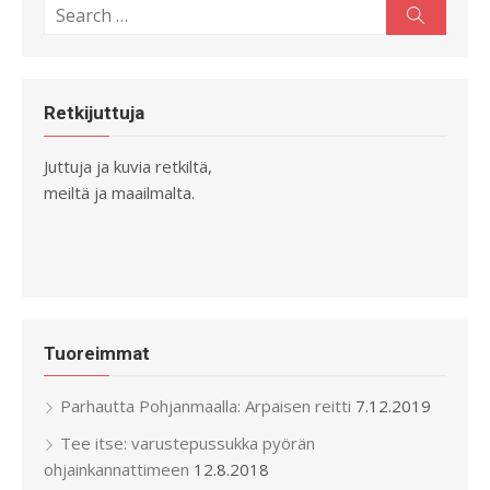
Search
Search
for:
Retkijuttuja
Juttuja ja kuvia retkiltä,
meiltä ja maailmalta.
Tuoreimmat
Parhautta Pohjanmaalla: Arpaisen reitti
7.12.2019
Tee itse: varustepussukka pyörän
ohjainkannattimeen
12.8.2018