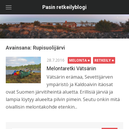
Skip
Pasin retkeilyblogi
to
content
Avainsana:
Rupisuolijärvi
Posted
28.7.2016
MELONTA
RETKEILY
on
Melontaretki Vätsäriin
Vätsärin erämaa, Sevettijärven
ympäristö ja Kaldoaivin itäosat
ovat Suomen järvitiheintä aluetta. Erillisiä järviä ja
lampia löytyy alueelta pilvin pimein. Seutu onkin mitä
oivallisin melontakohde etenkin...