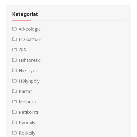
Kategoriat
Arkeologia
Eräkulttuuri
GIS
Hiihtoretki
Hirsityöt
Hölynpöly
Kartat
Melonta
Patikointi
Pyöräily
Retkeily