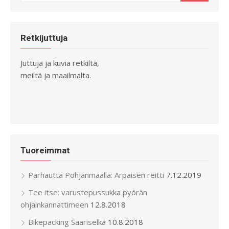
for:
Retkijuttuja
Juttuja ja kuvia retkiltä,
meiltä ja maailmalta.
Tuoreimmat
Parhautta Pohjanmaalla: Arpaisen reitti
7.12.2019
Tee itse: varustepussukka pyörän
ohjainkannattimeen
12.8.2018
Bikepacking Saariselkä
10.8.2018