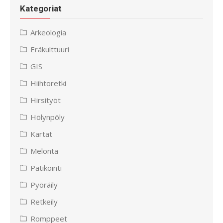
Kategoriat
Arkeologia
Eräkulttuuri
GIS
Hiihtoretki
Hirsityöt
Hölynpöly
Kartat
Melonta
Patikointi
Pyöräily
Retkeily
Romppeet