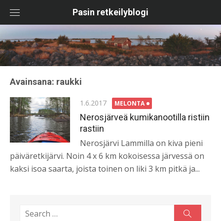
Skip
Pasin retkeilyblogi
to
content
Avainsana:
raukki
Posted
1.6.2017
MELONTA
on
Nerosjärveä kumikanootilla ristiin
rastiin
Nerosjärvi Lammilla on kiva pieni
päiväretkijärvi. Noin 4 x 6 km kokoisessa järvessä on
kaksi isoa saarta, joista toinen on liki 3 km pitkä ja...
Search
Search