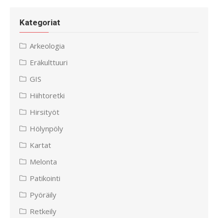
Kategoriat
Arkeologia
Eräkulttuuri
GIS
Hiihtoretki
Hirsityöt
Hölynpöly
Kartat
Melonta
Patikointi
Pyöräily
Retkeily