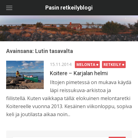
Skip
Pasin retkeilyblogi
to
content
Avainsana:
Lutin tasavalta
Posted
15.11.2014
MELONTA
RETKEILY
on
Koitere – Karjalan helmi
Iltojen pimetessä on mukava käydä
läpi reissukuva-arkistoa ja
fiilistellä. Kuten vaikkapa tällä: elokuinen melontaretki
Koitereelle vuonna 2013. Kesäinen viikonloppu, sopiva
keli ja joutilasta aikaa noin...