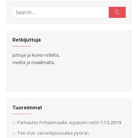
Search
Search
for:
Retkijuttuja
Juttuja ja kuvia retkiltä,
meiltä ja maailmalta.
Tuoreimmat
Parhautta Pohjanmaalla: Arpaisen reitti
7.12.2019
Tee itse: varustepussukka pyörän