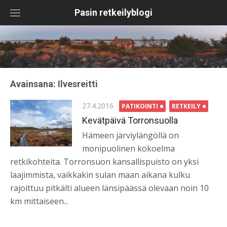
Skip
Pasin retkeilyblogi
to
content
Avainsana:
Ilvesreitti
Posted
27.4.2016
PATIKOINTI
RETKEILY
on
Kevätpäivä Torronsuolla
Hämeen järviylängöllä on
monipuolinen kokoelma
retkikohteita. Torronsuon kansallispuisto on yksi
laajimmista, vaikkakin sulan maan aikana kulku
rajoittuu pitkälti alueen länsipäässä olevaan noin 10
km mittaiseen...