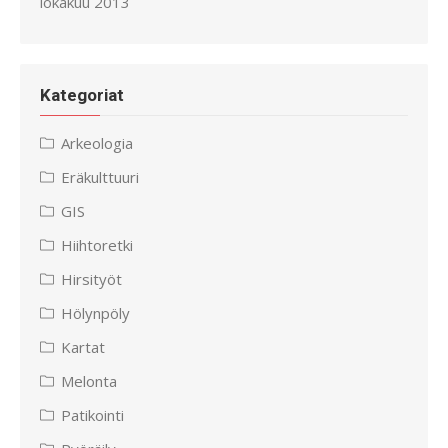
lokakuu 2013
Kategoriat
Arkeologia
Eräkulttuuri
GIS
Hiihtoretki
Hirsityöt
Hölynpöly
Kartat
Melonta
Patikointi