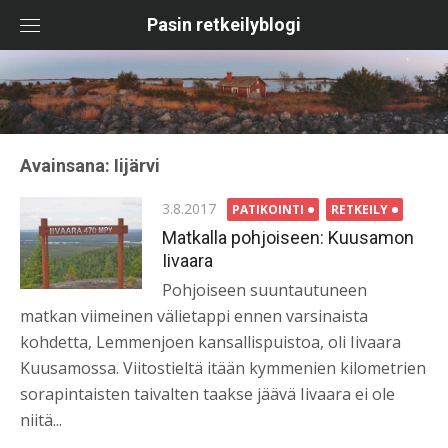
Skip
Pasin retkeilyblogi
to
content
Avainsana:
Iijärvi
Posted
3.8.2017
PATIKOINTI
RETKEILY
on
Matkalla pohjoiseen: Kuusamon
Iivaara
Pohjoiseen suuntautuneen
matkan viimeinen välietappi ennen varsinaista
kohdetta, Lemmenjoen kansallispuistoa, oli Iivaara
Kuusamossa. Viitostieltä itään kymmenien kilometrien
sorapintaisten taivalten taakse jäävä Iivaara ei ole
niitä...