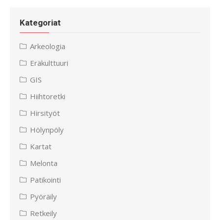
Kategoriat
Arkeologia
Eräkulttuuri
GIS
Hiihtoretki
Hirsityöt
Hölynpöly
Kartat
Melonta
Patikointi
Pyöräily
Retkeily