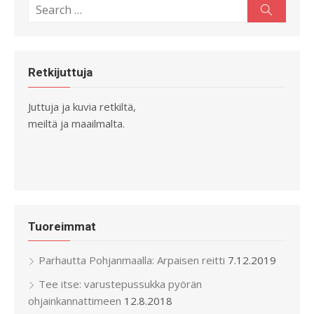
Search
Search
for:
Retkijuttuja
Juttuja ja kuvia retkiltä,
meiltä ja maailmalta.
Tuoreimmat
Parhautta Pohjanmaalla: Arpaisen reitti
7.12.2019
Tee itse: varustepussukka pyörän
ohjainkannattimeen
12.8.2018