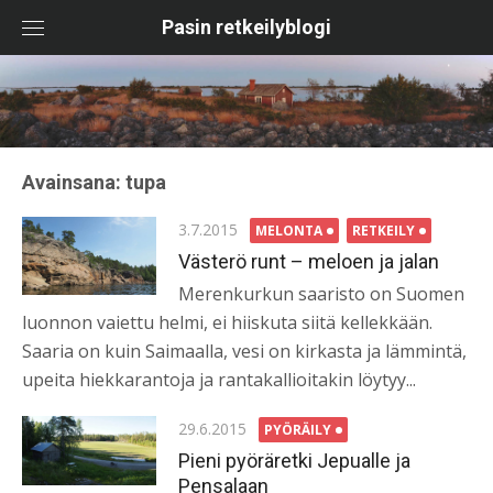
Skip
Pasin retkeilyblogi
to
content
Avainsana:
tupa
Posted
3.7.2015
MELONTA
RETKEILY
on
Västerö runt – meloen ja jalan
Merenkurkun saaristo on Suomen
luonnon vaiettu helmi, ei hiiskuta siitä kellekkään.
Saaria on kuin Saimaalla, vesi on kirkasta ja lämmintä,
upeita hiekkarantoja ja rantakallioitakin löytyy...
Posted
29.6.2015
PYÖRÄILY
on
Pieni pyöräretki Jepualle ja
Pensalaan