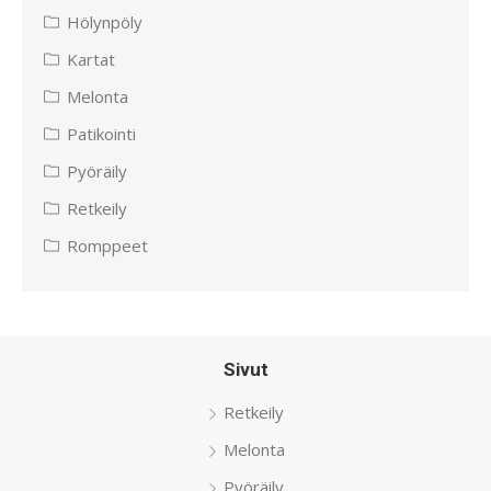
Hölynpöly
Kartat
Melonta
Patikointi
Pyöräily
Retkeily
Romppeet
Sivut
Retkeily
Melonta
Pyöräily