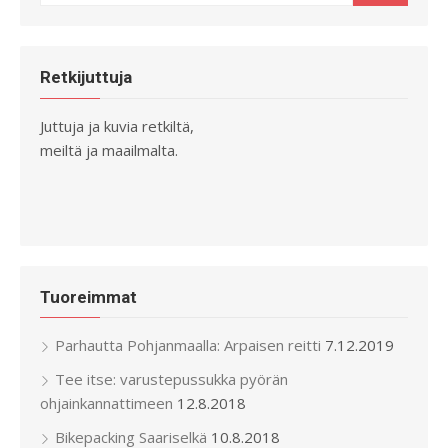
for:
Retkijuttuja
Juttuja ja kuvia retkiltä,
meiltä ja maailmalta.
Tuoreimmat
Parhautta Pohjanmaalla: Arpaisen reitti
7.12.2019
Tee itse: varustepussukka pyörän
ohjainkannattimeen
12.8.2018
Bikepacking Saariselkä
10.8.2018