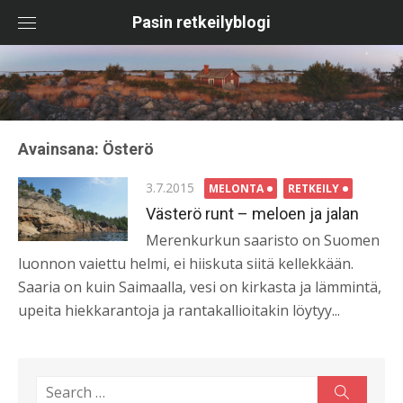
Skip
Pasin retkeilyblogi
to
content
Avainsana:
Österö
Posted
3.7.2015
MELONTA
RETKEILY
on
Västerö runt – meloen ja jalan
Merenkurkun saaristo on Suomen
luonnon vaiettu helmi, ei hiiskuta siitä kellekkään.
Saaria on kuin Saimaalla, vesi on kirkasta ja lämmintä,
upeita hiekkarantoja ja rantakallioitakin löytyy...
Search
Search