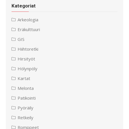
Kategoriat
Arkeologia
Eräkulttuuri
GIS
Hiihtoretki
Hirsityöt
Hölynpöly
Kartat
Melonta
Patikointi
Pyöräily
Retkeily
Romppeet