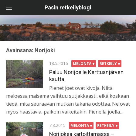
Skip
Pasin retkeilyblogi
to
content
Avainsana:
Norijoki
Posted
18.5.2016
MELONTA
RETKEILY
on
Paluu Norijoelle Kerttuanjärven
kautta
Pienet joet ovat kivoja. Niitä
meloessa maisema vaihtuu sutjakkaasti, eikä koskaan
tiedä, mitä seuraavan mutkan takana odottaa. Ne ovat
myös haastavia, paikoin vaikeitakin. Pienellä joella...
Posted
7.8.2015
MELONTA
RETKEILY
on
Norijokea kartoittamassa –