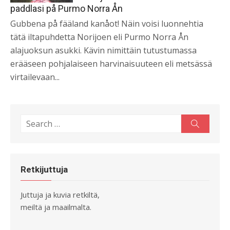
paddlasi på Purmo Norra Ån
Gubbena på fääland kanåot! Näin voisi luonnehtia
tätä iltapuhdetta Norijoen eli Purmo Norra Ån
alajuoksun asukki. Kävin nimittäin tutustumassa
erääseen pohjalaiseen harvinaisuuteen eli metsässä
virtailevaan...
Search
Search
for:
Retkijuttuja
Juttuja ja kuvia retkiltä,
meiltä ja maailmalta.