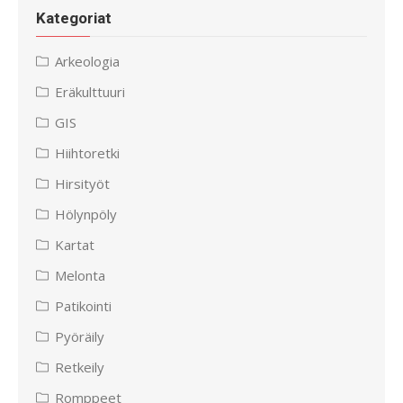
Kategoriat
Arkeologia
Eräkulttuuri
GIS
Hiihtoretki
Hirsityöt
Hölynpöly
Kartat
Melonta
Patikointi
Pyöräily
Retkeily
Romppeet