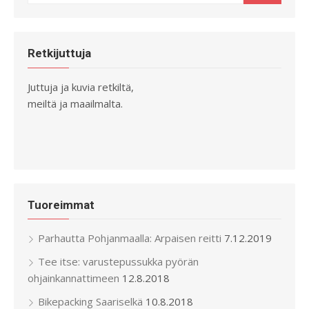
for:
Retkijuttuja
Juttuja ja kuvia retkiltä,
meiltä ja maailmalta.
Tuoreimmat
Parhautta Pohjanmaalla: Arpaisen reitti
7.12.2019
Tee itse: varustepussukka pyörän
ohjainkannattimeen
12.8.2018
Bikepacking Saariselkä
10.8.2018