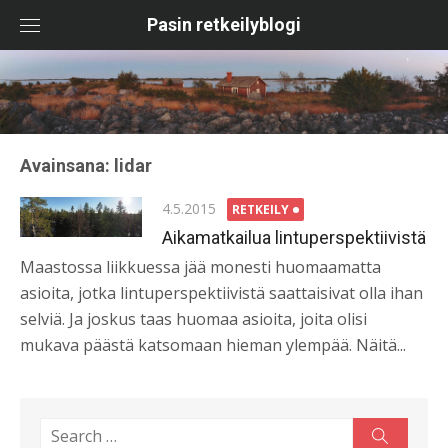
Skip
Pasin retkeilyblogi
to
content
Avainsana:
lidar
Posted
4.5.2015
RETKEILY
on
Aikamatkailua lintuperspektiivistä
Maastossa liikkuessa jää monesti huomaamatta
asioita, jotka lintuperspektiivistä saattaisivat olla ihan
selviä. Ja joskus taas huomaa asioita, joita olisi
mukava päästä katsomaan hieman ylempää. Näitä...
Search
Search