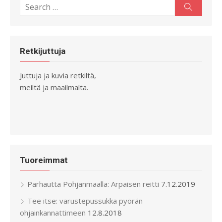
Search
Search
for:
Retkijuttuja
Juttuja ja kuvia retkiltä,
meiltä ja maailmalta.
Tuoreimmat
Parhautta Pohjanmaalla: Arpaisen reitti
7.12.2019
Tee itse: varustepussukka pyörän
ohjainkannattimeen
12.8.2018