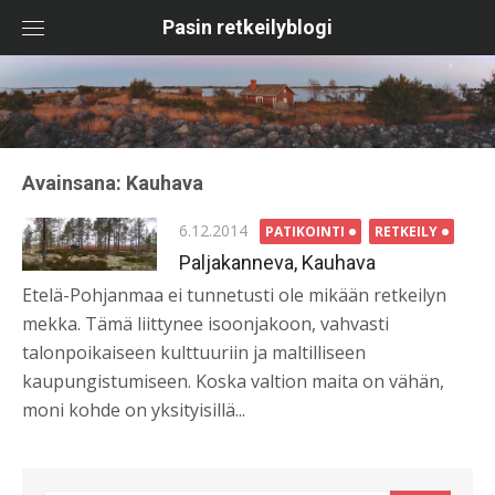
Skip
Pasin retkeilyblogi
to
content
Avainsana:
Kauhava
Posted
6.12.2014
PATIKOINTI
RETKEILY
on
Paljakanneva, Kauhava
Etelä-Pohjanmaa ei tunnetusti ole mikään retkeilyn
mekka. Tämä liittynee isoonjakoon, vahvasti
talonpoikaiseen kulttuuriin ja maltilliseen
kaupungistumiseen. Koska valtion maita on vähän,
moni kohde on yksityisillä...