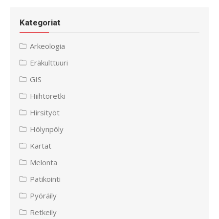
Kategoriat
Arkeologia
Eräkulttuuri
GIS
Hiihtoretki
Hirsityöt
Hölynpöly
Kartat
Melonta
Patikointi
Pyöräily
Retkeily