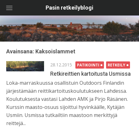
Skip
Pasin retkeilyblogi
to
content
Avainsana:
Kaksoislammet
Posted
28.12.2015
PATIKOINTI
RETKEILY
on
Retkireittien kartoitusta Usmissa
Loka-marraskuussa osallistuin Outdoors Finlandin
järjestämään reittikartoituskoulutukseen Lahdessa.
Koulutuksesta vastasi Lahden AMK ja Pirjo Räsänen.
Kurssin maasto-osuus sijoittui hyvinkäälle, Kytäjän
Usmiin. Usmissa tutkailtiin maastoon merkittyjä
reittejä...