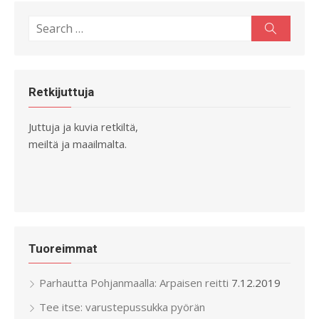
Search
Search
for:
Retkijuttuja
Juttuja ja kuvia retkiltä,
meiltä ja maailmalta.
Tuoreimmat
Parhautta Pohjanmaalla: Arpaisen reitti
7.12.2019
Tee itse: varustepussukka pyörän