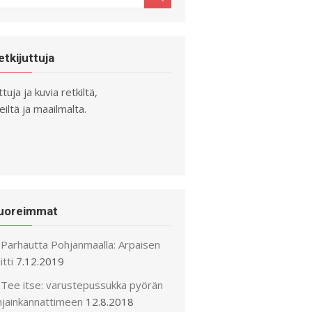
r:
etkijuttuja
ttuja ja kuvia retkiltä,
iltä ja maailmalta.
uoreimmat
Parhautta Pohjanmaalla: Arpaisen
itti
7.12.2019
Tee itse: varustepussukka pyörän
hjainkannattimeen
12.8.2018