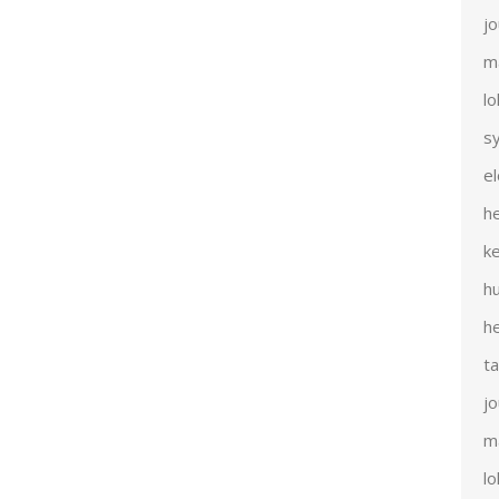
j
m
l
s
e
h
k
h
h
t
j
m
l