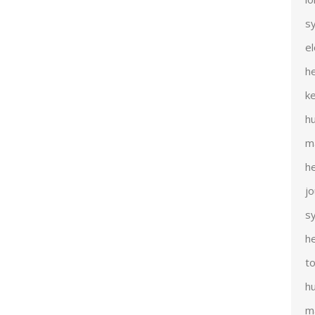
s
e
h
k
h
m
h
j
s
h
t
h
m