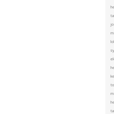
h
t
j
m
l
s
e
h
k
t
m
h
t