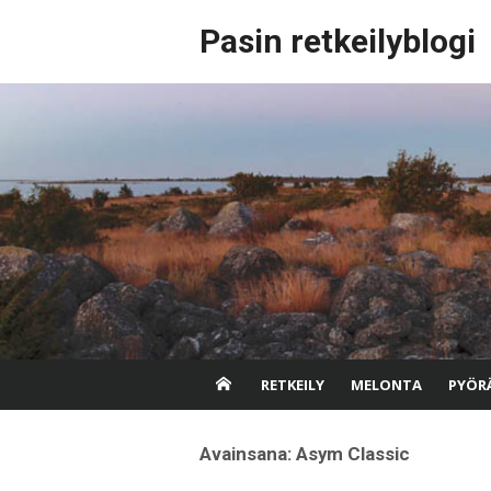
Skip
Pasin retkeilyblogi
to
content
RETKEILY
MELONTA
PYÖRÄ
Avainsana:
Asym Classic