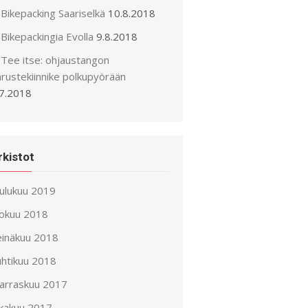
Bikepacking Saariselkä
10.8.2018
Bikepackingia Evolla
9.8.2018
Tee itse: ohjaustangon
arustekiinnike polkupyörään
.7.2018
rkistot
oulukuu 2019
lokuu 2018
einäkuu 2018
uhtikuu 2018
arraskuu 2017
okakuu 2017