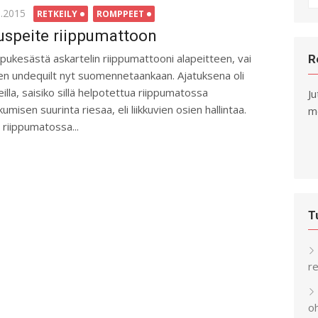
fo
ted
1.2015
RETKEILY
ROMPPEET
uspeite riippumattoon
pukesästä askartelin riippumattooni alapeitteen, vai
R
en undequilt nyt suomennetaankaan. Ajatuksena oli
eilla, saisiko sillä helpotettua riippumatossa
Ju
umisen suurinta riesaa, eli liikkuvien osien hallintaa.
me
 riippumatossa...
T
re
o