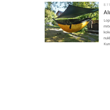
Pos
8.1
on
Al
Lop
mit
kok
nukk
Kun