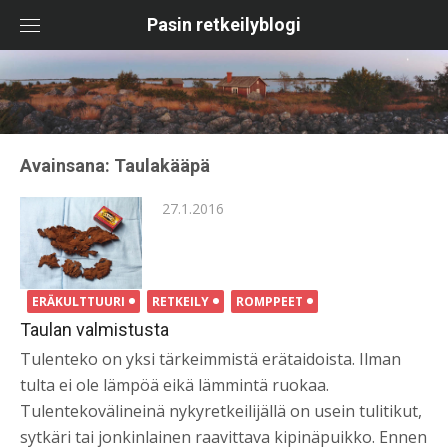
Skip
Pasin retkeilyblogi
to
content
Avainsana:
Taulakääpä
Posted
27.1.2016
on
ERÄKULTTUURI
RETKEILY
ROMPPEET
Taulan valmistusta
Tulenteko on yksi tärkeimmistä erätaidoista. Ilman
tulta ei ole lämpöä eikä lämmintä ruokaa.
Tulentekovälineinä nykyretkeilijällä on usein tulitikut,
sytkäri tai jonkinlainen raavittava kipinäpuikko. Ennen