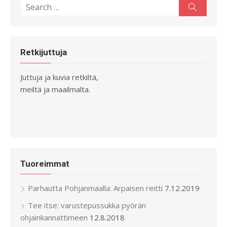
Search
Search
for:
Retkijuttuja
Juttuja ja kuvia retkiltä,
meiltä ja maailmalta.
Tuoreimmat
Parhautta Pohjanmaalla: Arpaisen reitti
7.12.2019
Tee itse: varustepussukka pyörän
ohjainkannattimeen
12.8.2018