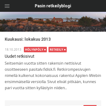
Skip
Pasin retkeilyblogi
to
content
Kuukausi:
lokakuu 2013
Posted
18.10.2013
HÖLYNPÖLY
RETKEILY
on
Uudet retkisivut
Seitsemän vuotta sitten rakensin nettisivut
osoitteeseen pasitalv.fidisk.fi. Retkirompesivujen
nimellä kulkenut kokonaisuus rakentui Applen iWebin
ensimmäisellä versiolla. Sivut elivät pitkään, kunnes
pari vuotta sitten kyllästyin niiden...