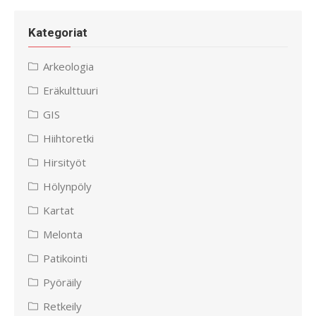
Kategoriat
Arkeologia
Eräkulttuuri
GIS
Hiihtoretki
Hirsityöt
Hölynpöly
Kartat
Melonta
Patikointi
Pyöräily
Retkeily