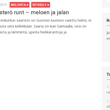
fo
ted
.2015
MELONTA
RETKEILY
sterö runt – meloen ja jalan
enkurkun saaristo on Suomen luonnon vaiettu helmi, ei
R
kuta siitä kellekkään. Saaria on kuin Saimaalla, vesi on
kasta ja lämmintä, upeita hiekkarantoja ja
Ju
me
T
re
o