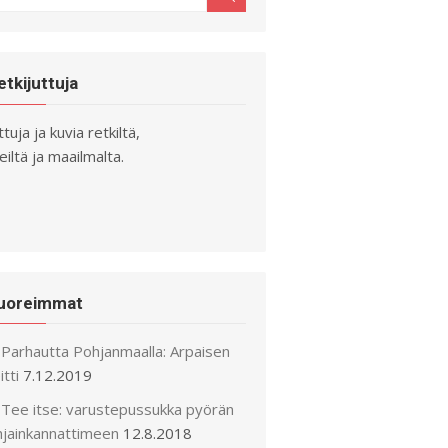
r:
etkijuttuja
ttuja ja kuvia retkiltä,
iltä ja maailmalta.
uoreimmat
Parhautta Pohjanmaalla: Arpaisen
itti
7.12.2019
Tee itse: varustepussukka pyörän
hjainkannattimeen
12.8.2018