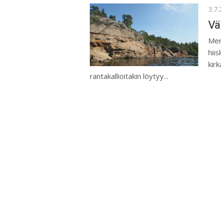
Pos
3.7
on
Vä
Mer
hiis
kir
rantakallioitakin löytyy...