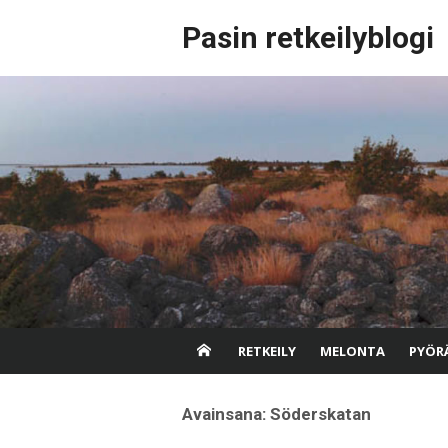
Skip
Pasin retkeilyblogi
to
content
RETKEILY
MELONTA
PYÖRÄ
Avainsana:
Söderskatan