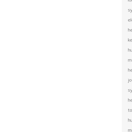
s
e
h
k
h
m
h
j
s
h
t
h
m