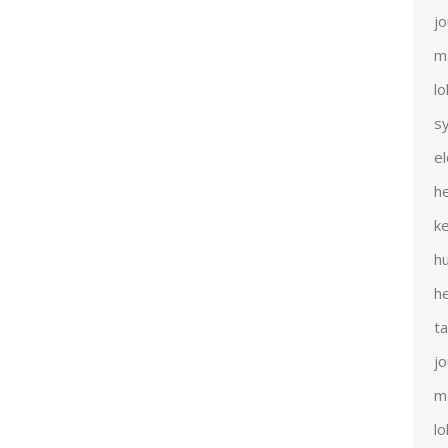
j
m
l
s
e
h
k
h
h
t
j
m
l