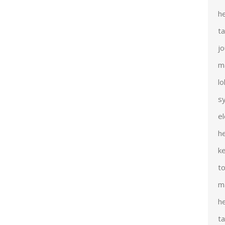
h
t
j
m
l
s
e
h
k
t
m
h
t