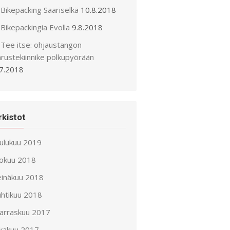
Bikepacking Saariselkä
10.8.2018
Bikepackingia Evolla
9.8.2018
Tee itse: ohjaustangon
arustekiinnike polkupyörään
.7.2018
rkistot
oulukuu 2019
lokuu 2018
einäkuu 2018
uhtikuu 2018
arraskuu 2017
okakuu 2017