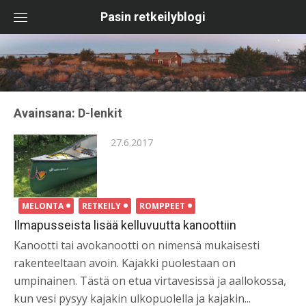
Skip
Pasin retkeilyblogi
to
content
Avainsana:
D-lenkit
Posted
27.6.2017
on
MELONTA
RETKEILY
ROMPPEET
Ilmapusseista lisää kelluvuutta kanoottiin
Kanootti tai avokanootti on nimensä mukaisesti
rakenteeltaan avoin. Kajakki puolestaan on
umpinainen. Tästä on etua virtavesissä ja aallokossa,
kun vesi pysyy kajakin ulkopuolella ja kajakin...