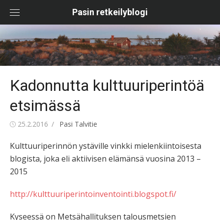
Skip
Pasin retkeilyblogi
to
content
Kadonnutta kulttuuriperintöä
etsimässä
Posted
Author
25.2.2016
Pasi Talvitie
on
Kulttuuriperinnön ystäville vinkki mielenkiintoisesta
blogista, joka eli aktiivisen elämänsä vuosina 2013 –
2015
http://kulttuuriperintoinventointi.blogspot.fi/
Kyseessä on Metsähallituksen talousmetsien