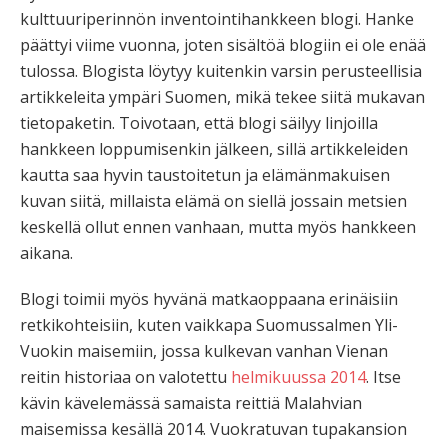
kulttuuriperinnön inventointihankkeen blogi. Hanke
päättyi viime vuonna, joten sisältöä blogiin ei ole enää
tulossa. Blogista löytyy kuitenkin varsin perusteellisia
artikkeleita ympäri Suomen, mikä tekee siitä mukavan
tietopaketin. Toivotaan, että blogi säilyy linjoilla
hankkeen loppumisenkin jälkeen, sillä artikkeleiden
kautta saa hyvin taustoitetun ja elämänmakuisen
kuvan siitä, millaista elämä on siellä jossain metsien
keskellä ollut ennen vanhaan, mutta myös hankkeen
aikana.
Blogi toimii myös hyvänä matkaoppaana erinäisiin
retkikohteisiin, kuten vaikkapa Suomussalmen Yli-
Vuokin maisemiin, jossa kulkevan vanhan Vienan
reitin historiaa on valotettu
helmikuussa 2014
. Itse
kävin kävelemässä samaista reittiä Malahvian
maisemissa kesällä 2014. Vuokratuvan tupakansion