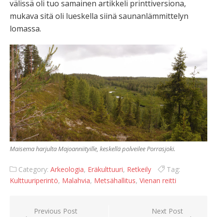
välissä oli tuo samainen artikkeli printtiversiona,
mukava sitä oli lueskella siinä saunanlämmittelyn
lomassa.
Maisema harjulta Majoanniityille, keskellä polveilee Porrasjoki.
Category:
Arkeologia
,
Eräkulttuuri
,
Retkeily
Tag:
Kulttuuriperintö
,
Malahvia
,
Metsähallitus
,
Vienan reitti
Artikkelien
Previous Post
Next Post