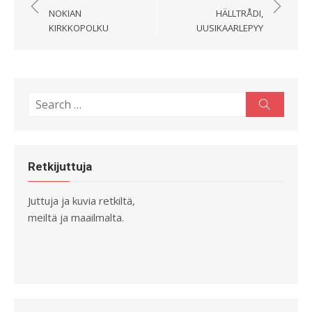
selaus
NOKIAN
HÄLLTRÅDI,
KIRKKOPOLKU
UUSIKAARLEPYY
Search
Search
for:
Retkijuttuja
Juttuja ja kuvia retkiltä,
meiltä ja maailmalta.