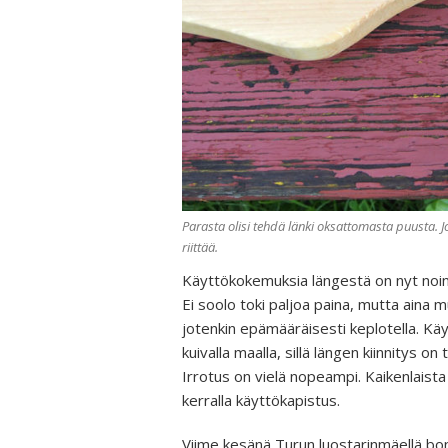
Parasta olisi tehdä länki oksattomasta puusta. Jos
riittää.
Käyttökokemuksia längestä on nyt noin v
Ei soolo toki paljoa paina, mutta aina 
jotenkin epämääräisesti keplotella. Käy
kuivalla maalla, sillä längen kiinnitys
Irrotus on vielä nopeampi. Kaikenlaista 
kerralla käyttökapistus.
Viime kesänä Turun luostarinmäellä b