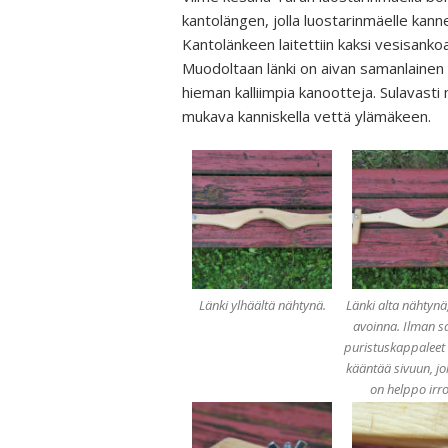
kantolängen, jolla luostarinmäelle kanne
Kantolänkeen laitettiin kaksi vesisankoa
Muodoltaan länki on aivan samanlainen k
hieman kalliimpia kanootteja. Sulavasti mu
mukava kanniskella vettä ylämäkeen.
Länki ylhäältä nähtynä.
Länki alta nähtynä,
avoinna. Ilman s
puristuskappaleet
kääntää sivuun, jol
on helppo irro