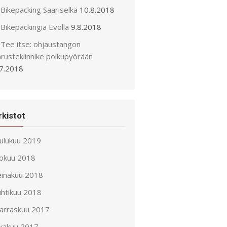
Bikepacking Saariselkä
10.8.2018
Bikepackingia Evolla
9.8.2018
Tee itse: ohjaustangon
arustekiinnike polkupyörään
.7.2018
rkistot
oulukuu 2019
lokuu 2018
einäkuu 2018
uhtikuu 2018
arraskuu 2017
okakuu 2017