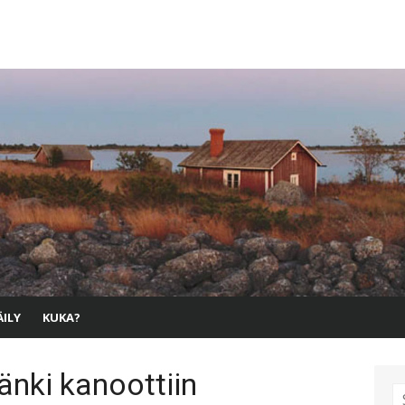
ILY
KUKA?
änki kanoottiin
S