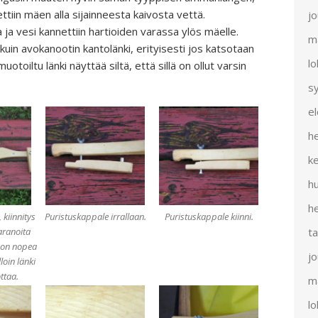
ttiin mäen alla sijainneesta kaivosta vettä.
j
 ja vesi kannettiin hartioiden varassa ylös mäelle.
m
uin avokanootin kantolänki, erityisesti jos katsotaan
l
otoiltu länki näyttää siltä, että sillä on ollut varsin
s
e
h
k
h
h
 kiinnitys
Puristuskappale irrallaan.
Puristuskappale kiinni.
t
aranoita
 on nopea
j
loin länki
ttaa.
m
l