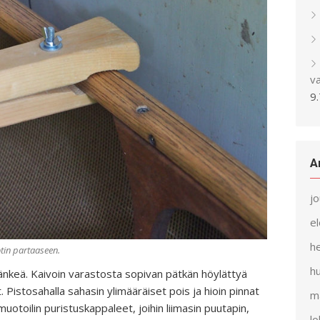
v
9
A
j
e
h
ootin partaaseen.
h
länkeä. Kaivoin varastosta sopivan pätkän höylättyä
t. Pistosahalla sahasin ylimääräiset pois ja hioin pinnat
m
muotoilin puristuskappaleet, joihin liimasin puutapin,
l