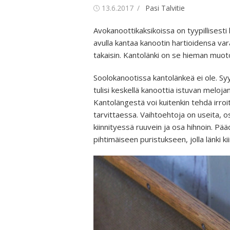
Posted
Author
13.6.2017
Pasi Talvitie
on
Avokanoottikaksikoissa on tyypillisesti
avulla kantaa kanootin hartioidensa var
takaisin. Kantolänki on se hieman muotoi
Soolokanootissa kantolänkeä ei ole. Syy
tulisi keskellä kanoottia istuvan melojan 
Kantolängestä voi kuitenkin tehdä irroite
tarvittaessa. Vaihtoehtoja on useita, o
kiinnityessä ruuvein ja osa hihnoin. Pä
pihtimäiseen puristukseen, jolla länki kii