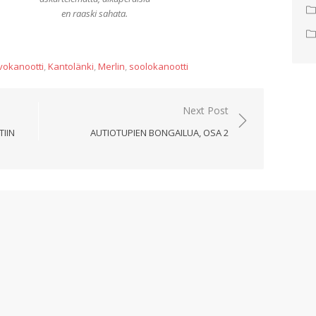
en raaski sahata.
vokanootti
,
Kantolänki
,
Merlin
,
soolokanootti
Next Post
TIIN
AUTIOTUPIEN BONGAILUA, OSA 2