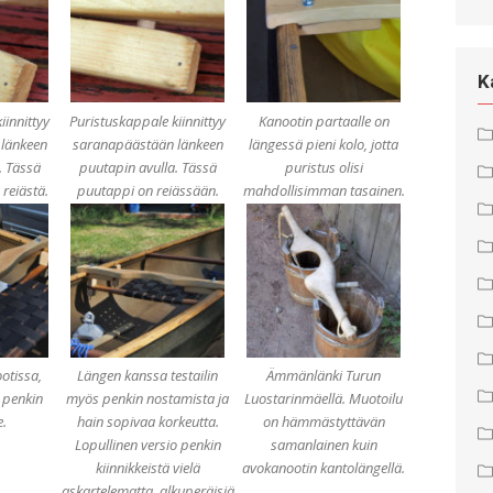
K
iinnittyy
Puristuskappale kiinnittyy
Kanootin partaalle on
länkeen
saranapäästään länkeen
längessä pieni kolo, jotta
. Tässä
puutapin avulla. Tässä
puristus olisi
reiästä.
puutappi on reiässään.
mahdollisimman tasainen.
ootissa,
Längen kanssa testailin
Ämmänlänki Turun
 penkin
myös penkin nostamista ja
Luostarinmäellä. Muotoilu
e.
hain sopivaa korkeutta.
on hämmästyttävän
Lopullinen versio penkin
samanlainen kuin
kiinnikkeistä vielä
avokanootin kantolängellä.
askartelematta, alkuperäisiä