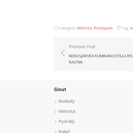
Category:
Melonta
,
Romppeet
Tag:
a
Artikkelien
Previous Post
selaus
NEROSJÄRVEÄ KUMIKANOOTILLA RIS
RASTIIN
Sivut
Retkeily
Melonta
Pyöräily
Kuka?