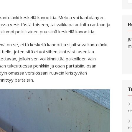
fo
 kantolänki keskellä kanoottia. Meloja voi kantolängen
assa vesistöstä toiseen, tai vaikkapa autolta rantaan ja
R
llumpi poikittainen puu siinä keskellä kanoottia.
Ju
nä on se, että keskellä kanoottia sijaitseva kantolänki
me
tielle, joten sitä ei voi siihen kiinteästi asentaa.
ttavan, jolloin sen voi kiinnittää paikoilleen vain
san tukeutuessa penkkiin ja osan partaisiin, osan
ädyin omassa versiossani ruuvein kiristyvään
nnittyy partaisiin.
T
re
o