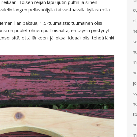
eikään. Toisen reijän läpi ujutin pultin ja siihen
alelin längen pellavaöljyllä tai vastaavalla kyllästeellä.
s
e
hieman liian paksua, 1,5-tuumaista; tuumainen olisi
 länki on puolet ohuempi. Toisaalta, en täysin pystynyt
h
i sitä, että länkeeni jäi oksa. Ideaali olisi tehdä länki
k
h
m
h
j
s
h
t
h
m