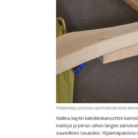
Pihtikiinnitys puristuu siipimutterilla kiinni kan
Mallina käytin kaksikkokanoottini kanto
mäntyä ja piirsin siihen längen ääriviiva
suunnilleen tasaisiksi. Ylijäämäpaloista 