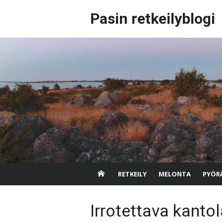
Skip
Pasin retkeilyblogi
to
content
RETKEILY
MELONTA
PYÖRÄ
Irrotettava kantol