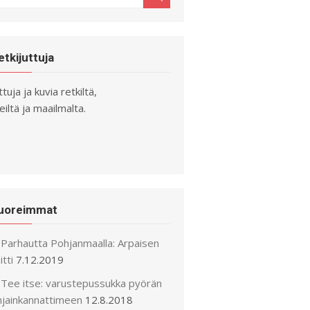
r:
etkijuttuja
ttuja ja kuvia retkiltä,
iltä ja maailmalta.
uoreimmat
Parhautta Pohjanmaalla: Arpaisen
itti
7.12.2019
Tee itse: varustepussukka pyörän
hjainkannattimeen
12.8.2018