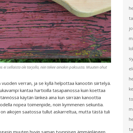
h
t
j
m
l
s
 ei sellaista ole tarjolla, niin tekee ainakin paksusta. Muuten ohut
e
h
uoden verran, ja se kyllä helpottaa kanootin siirtelyä.
k
mukavampi kantaa hartioilla tasapainossa kuin koettaa
tännössä käytän länkeä aina kun siirrään kanoottia
t
 on todella nopea toimenpide, noin kymmenen sekuntia.
m
on aikojen saatossa tullut askarreltua, mutta tästä tuli
h
t
ongasin muuten hyvin saman tyyppisen ämmänlängen,