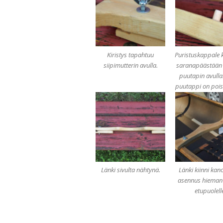
Kiristys tapahtuu
Puristuskappale k
siipimutterin avulla.
saranapäästään 
puutapin avulla
puutappi on pois 
Länki sivulta nähtynä.
Länki kiinni kan
asennus hieman
etupuolell