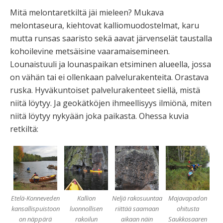
Mitä melontaretkiltä jäi mieleen? Mukava
melontaseura, kiehtovat kalliomuodostelmat, karu
mutta runsas saaristo sekä aavat järvenselät taustalla
kohoilevine metsäisine vaaramaisemineen.
Lounaistuuli ja lounaspaikan etsiminen alueella, jossa
on vähän tai ei ollenkaan palvelurakenteita. Orastava
ruska. Hyväkuntoiset palvelurakenteet siellä, mistä
niitä löytyy. Ja geokätköjen ihmeellisyys ilmiönä, miten
niitä löytyy nykyään joka paikasta. Ohessa kuvia
retkiltä:
Etelä-Konneveden
Kallion
Neljä rakosuuntaa
Majavapadon
kansallispuistoon
luonnollisen
riittää saamaan
ohitusta
on näppärä
rakoilun
aikaan näin
Saukkosaaren