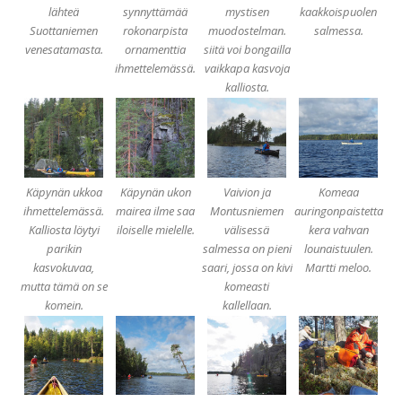
lähteä
synnyttämää
mystisen
kaakkoispuolen
Suottaniemen
rokonarpista
muodostelman.
salmessa.
venesatamasta.
ornamenttia
siitä voi bongailla
ihmettelemässä.
vaikkapa kasvoja
kalliosta.
Käpynän ukkoa
Käpynän ukon
Vaivion ja
Komeaa
ihmettelemässä.
mairea ilme saa
Montusniemen
auringonpaistetta
Kalliosta löytyi
iloiselle mielelle.
välisessä
kera vahvan
parikin
salmessa on pieni
lounaistuulen.
kasvokuvaa,
saari, jossa on kivi
Martti meloo.
mutta tämä on se
komeasti
komein.
kallellaan.