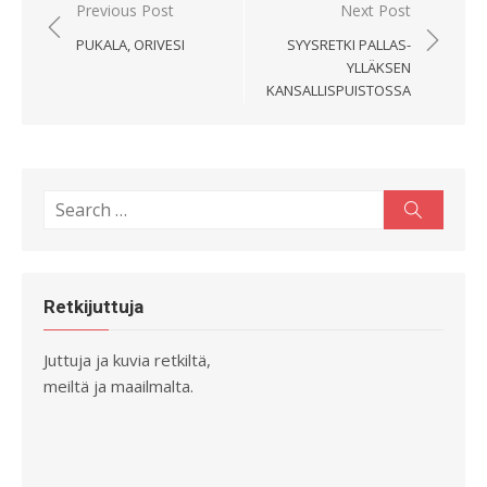
Artikkelien
Previous Post
Next Post
selaus
PUKALA, ORIVESI
SYYSRETKI PALLAS-
YLLÄKSEN
KANSALLISPUISTOSSA
Search
Search
for:
Retkijuttuja
Juttuja ja kuvia retkiltä,
meiltä ja maailmalta.