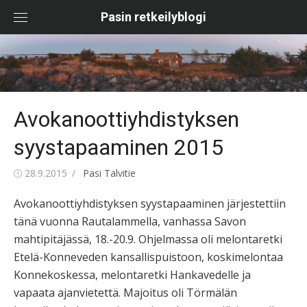
Skip
Pasin retkeilyblogi
to
content
Avokanoottiyhdistyksen
syystapaaminen 2015
Posted
Author
28.9.2015
Pasi Talvitie
on
Avokanoottiyhdistyksen syystapaaminen järjestettiin
tänä vuonna Rautalammella, vanhassa Savon
mahtipitäjässä, 18.-20.9. Ohjelmassa oli melontaretki
Etelä-Konneveden kansallispuistoon, koskimelontaa
Konnekoskessa, melontaretki Hankavedelle ja
vapaata ajanvietettä. Majoitus oli Törmälän