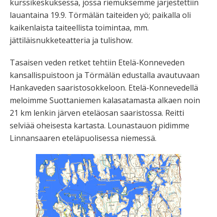
kurssikeskuksessa, jossa riemuksemme järjestettiin
lauantaina 19.9. Törmälän taiteiden yö; paikalla oli
kaikenlaista taiteellista toimintaa, mm.
jättiläisnukketeatteria ja tulishow.
Tasaisen veden retket tehtiin Etelä-Konneveden
kansallispuistoon ja Törmälän edustalla avautuvaan
Hankaveden saaristosokkeloon. Etelä-Konnevedellä
meloimme Suottaniemen kalasatamasta alkaen noin
21 km lenkin järven eteläosan saaristossa. Reitti
selviää oheisesta kartasta. Lounastauon pidimme
Linnansaaren eteläpuolisessa niemessä.