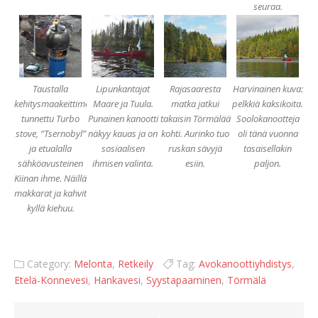
seuraa.
Taustalla
Lipunkantajat
Rajasaaresta
Harvinainen kuva:
kehitysmaakeittimenäkin
Maare ja Tuula.
matka jatkui
pelkkiä kaksikoita.
tunnettu Turbo
Punainen kanootti
takaisin Törmälää
Soolokanootteja
stove, ”Tsernobyl”
näkyy kauas ja on
kohti. Aurinko tuo
oli tänä vuonna
ja etualalla
sosiaalisen
ruskan sävyjä
tasaisellakin
sähköavusteinen
ihmisen valinta.
esiin.
paljon.
Kiinan ihme. Näillä
makkarat ja kahvit
kyllä kiehuu.
Category:
Melonta
,
Retkeily
Tag:
Avokanoottiyhdistys
,
Etelä-Konnevesi
,
Hankavesi
,
Syystapaaminen
,
Törmälä