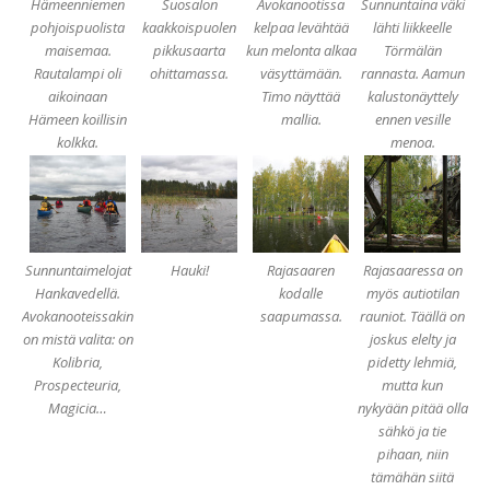
Hämeenniemen
Suosalon
Avokanootissa
Sunnuntaina väki
pohjoispuolista
kaakkoispuolen
kelpaa levähtää
lähti liikkeelle
maisemaa.
pikkusaarta
kun melonta alkaa
Törmälän
Rautalampi oli
ohittamassa.
väsyttämään.
rannasta. Aamun
aikoinaan
Timo näyttää
kalustonäyttely
Hämeen koillisin
mallia.
ennen vesille
kolkka.
menoa.
Sunnuntaimelojat
Hauki!
Rajasaaren
Rajasaaressa on
Hankavedellä.
kodalle
myös autiotilan
Avokanooteissakin
saapumassa.
rauniot. Täällä on
on mistä valita: on
joskus elelty ja
Kolibria,
pidetty lehmiä,
Prospecteuria,
mutta kun
Magicia…
nykyään pitää olla
sähkö ja tie
pihaan, niin
tämähän siitä