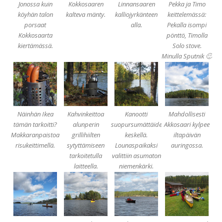
Jonossa kuin
Kokkosaaren
Linnansaaren
Pekka ja Timo
köyhän talon
kalteva mänty.
kalliojyrkänteen
keittelemässä:
porsaat
alla.
Pekalla isompi
Kokkosaarta
pönttö, Timolla
kiertämässä.
Solo stove.
Minulla Sputnik 🙂
Näinhän Ikea
Kahvinkeittoa
Kanootti
Mahdollisesti
tämän tarkoitti?
alunperin
suopursumättäiden
Akkosaari kylpee
Makkaranpaistoa
grillihiilten
keskellä.
iltapäivän
risukeittimellä.
sytyttämiseen
Lounaspaikaksi
auringossa.
tarkoitetulla
valittiin asumaton
laitteella.
niemenkärki.