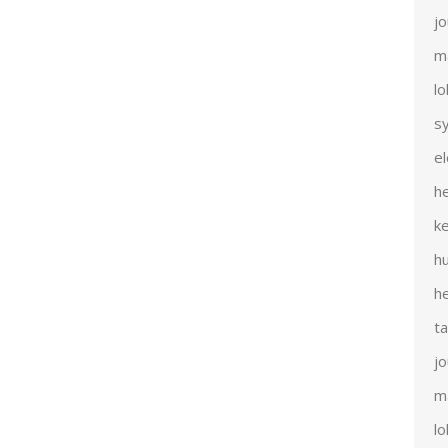
j
m
l
s
e
h
k
h
h
t
j
m
l