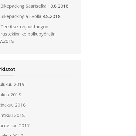
Bikepacking Saariselkä
10.8.2018
Bikepackingia Evolla
9.8.2018
Tee itse: ohjaustangon
arustekiinnike polkupyörään
.7.2018
rkistot
oulukuu 2019
lokuu 2018
einäkuu 2018
uhtikuu 2018
arraskuu 2017
okakuu 2017