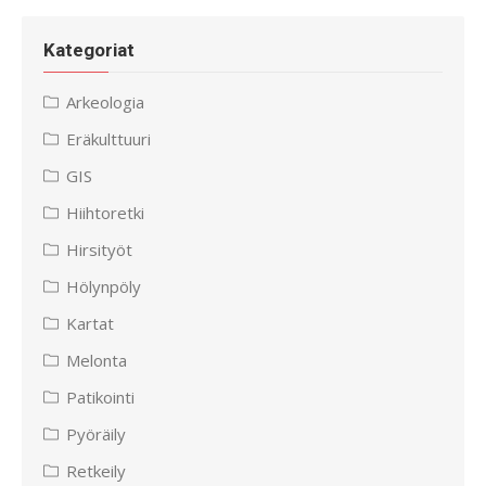
Kategoriat
Arkeologia
Eräkulttuuri
GIS
Hiihtoretki
Hirsityöt
Hölynpöly
Kartat
Melonta
Patikointi
Pyöräily
Retkeily