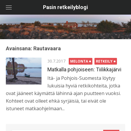
Skip
Pasin retkeilyblogi
to
content
Avainsana:
Rautavaara
Posted
30.7.2017
MELONTA
RETKEILY
on
Matkalla pohjoiseen: Tiilikkajärvi
Itä- ja Pohjois-Suomesta löytyy
lukuisia hyviä retkikohteita, jotka
ovat jääneet käymättä lähinnä ajan puutteen vuoksi.
Kohteet ovat olleet ehkä syrjäisiä, tai eivät ole
istuneet matkaohjelmaan...