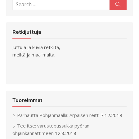
Search
Search
for:
Retkijuttuja
Juttuja ja kuvia retkiltä,
meiltä ja maailmalta.
Tuoreimmat
Parhautta Pohjanmaalla: Arpaisen reitti
7.12.2019
Tee itse: varustepussukka pyörän
ohjainkannattimeen
12.8.2018