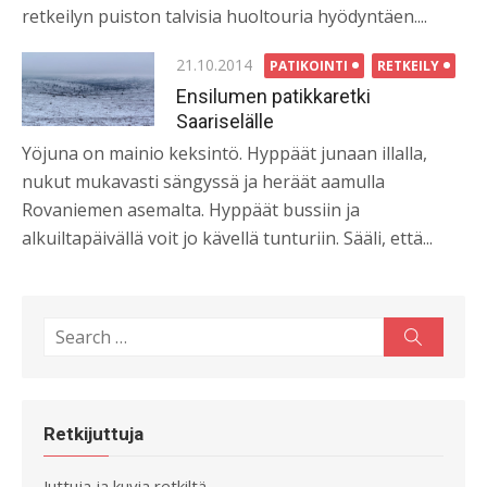
retkeilyn puiston talvisia huoltouria hyödyntäen....
Posted
21.10.2014
PATIKOINTI
RETKEILY
on
Ensilumen patikkaretki
Saariselälle
Yöjuna on mainio keksintö. Hyppäät junaan illalla,
nukut mukavasti sängyssä ja heräät aamulla
Rovaniemen asemalta. Hyppäät bussiin ja
alkuiltapäivällä voit jo kävellä tunturiin. Sääli, että...
Search
Search
for:
Retkijuttuja
Juttuja ja kuvia retkiltä,