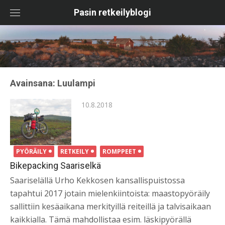
Skip
Pasin retkeilyblogi
to
content
Avainsana:
Luulampi
Posted
10.8.2018
on
PYÖRÄILY
RETKEILY
ROMPPEET
Bikepacking Saariselkä
Saariselällä Urho Kekkosen kansallispuistossa
tapahtui 2017 jotain mielenkiintoista: maastopyöräily
sallittiin kesäaikana merkityillä reiteillä ja talvisaikaan
kaikkialla. Tämä mahdollistaa esim. läskipyörällä