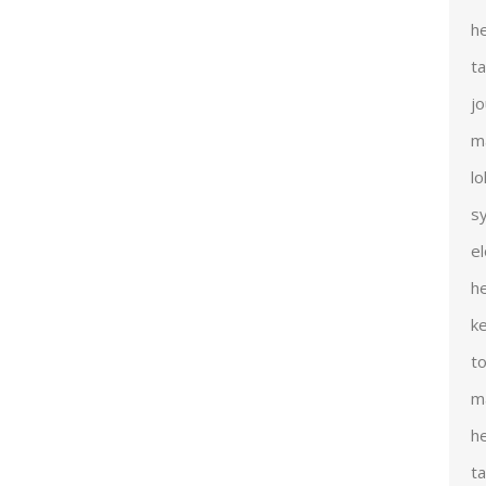
h
t
j
m
l
s
e
h
k
t
m
h
t