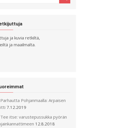
r:
etkijuttuja
ttuja ja kuvia retkiltä,
iltä ja maailmalta.
uoreimmat
Parhautta Pohjanmaalla: Arpaisen
itti
7.12.2019
Tee itse: varustepussukka pyörän
hjainkannattimeen
12.8.2018