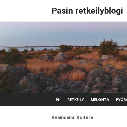
Skip
Pasin retkeilyblogi
to
content
RETKEILY
MELONTA
PYÖRÄ
Avainsana:
Koitere