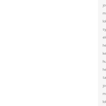
j
m
l
s
e
h
k
h
h
t
j
m
l