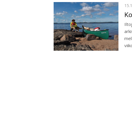
Pos
15.
on
Ko
Ilt
arki
mel
viik