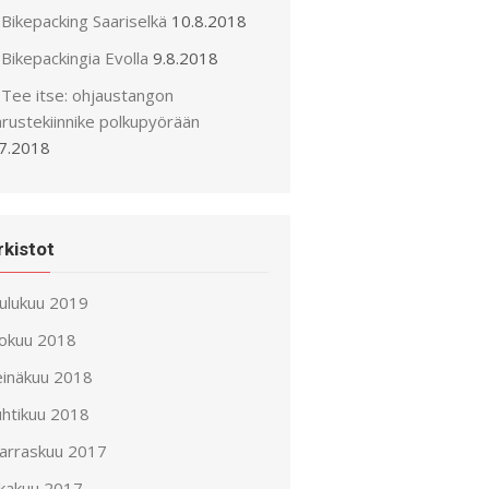
Bikepacking Saariselkä
10.8.2018
Bikepackingia Evolla
9.8.2018
Tee itse: ohjaustangon
arustekiinnike polkupyörään
.7.2018
rkistot
oulukuu 2019
lokuu 2018
einäkuu 2018
uhtikuu 2018
arraskuu 2017
okakuu 2017