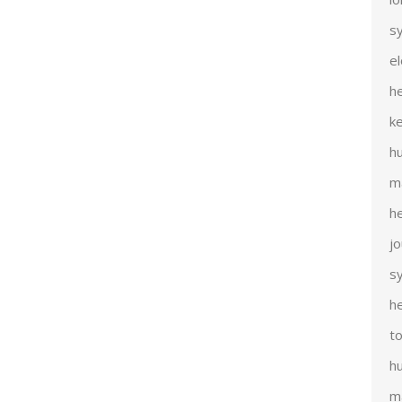
s
e
h
k
h
m
h
j
s
h
t
h
m