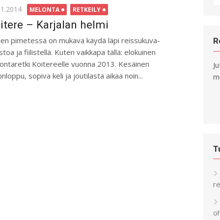
fo
ted
11.2014
MELONTA
RETKEILY
itere – Karjalan helmi
ojen pimetessä on mukava käydä läpi reissukuva-
R
stoa ja fiilistellä. Kuten vaikkapa tällä: elokuinen
ontaretki Koitereelle vuonna 2013. Kesäinen
Ju
onloppu, sopiva keli ja joutilasta aikaa noin...
me
T
re
o