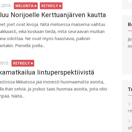
fo
ted
5.2016
MELONTA
RETKEILY
luu Norijoelle Kerttuanjärven kautta
net joet ovat kivoja. Niitä meloessa maisema vaihtuu
R
jakkaasti, eikä koskaan tiedä, mitä seuraavan mutkan
ana odottaa. Ne ovat myös haastavia, paikoin
Ju
eitakin. Pienellä joella...
me
ted
.2015
RETKEILY
kamatkailua lintuperspektiivistä
stossa liikkuessa jää monesti huomaamatta asioita,
la ihan selviä. Ja joskus taas huomaa asioita, joita olisi
T
ää. Näitä...
re
o