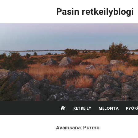
Skip
Pasin retkeilyblogi
to
content
RETKEILY
MELONTA
PYÖRÄ
Avainsana:
Purmo