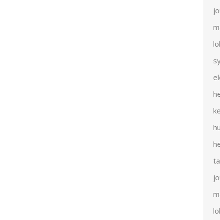
j
m
l
s
e
h
k
h
h
t
j
m
l