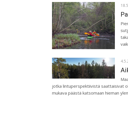
Pos
18.
on
Pa
Pie
sut
tak
vaik
Pos
4.5
on
Ai
Maa
jotka lintuperspektiivistä saattaisivat ol
mukava päästä katsomaan hieman ylemp