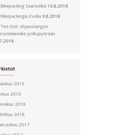
Bikepacking Saariselkä
10.8.2018
Bikepackingia Evolla
9.8.2018
Tee itse: ohjaustangon
arustekiinnike polkupyörään
.7.2018
rkistot
oulukuu 2019
lokuu 2018
einäkuu 2018
uhtikuu 2018
arraskuu 2017
okakuu 2017