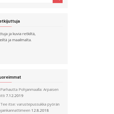
r:
etkijuttuja
ttuja ja kuvia retkiltä,
iltä ja maailmalta.
uoreimmat
Parhautta Pohjanmaalla: Arpaisen
itti
7.12.2019
Tee itse: varustepussukka pyörän
hjainkannattimeen
12.8.2018