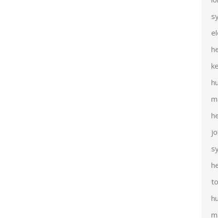
s
e
h
k
h
m
h
j
s
h
t
h
m