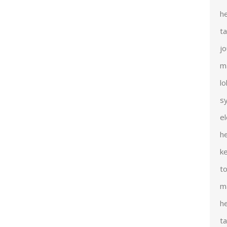
h
t
j
m
l
s
e
h
k
t
m
h
t