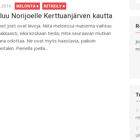
fo
ted
5.2016
MELONTA
RETKEILY
luu Norijoelle Kerttuanjärven kautta
net joet ovat kivoja. Niitä meloessa maisema vaihtuu
R
jakkaasti, eikä koskaan tiedä, mitä seuraavan mutkan
ana odottaa. Ne ovat myös haastavia, paikoin
Ju
eitakin. Pienellä joella...
me
T
re
o