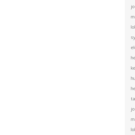
j
m
l
s
e
h
k
h
h
t
j
m
l