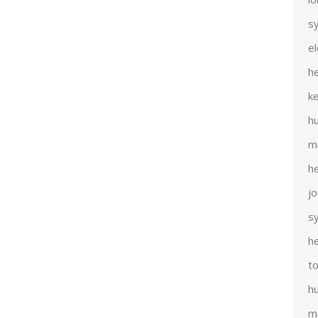
s
e
h
k
h
m
h
j
s
h
t
h
m