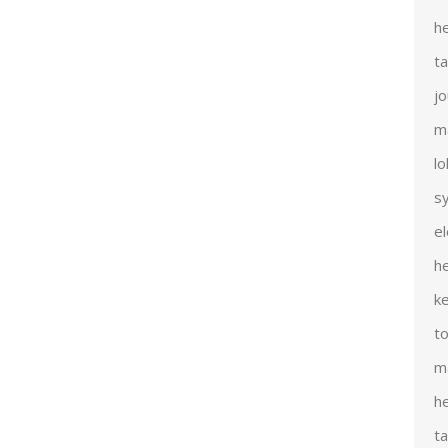
h
t
j
m
l
s
e
h
k
t
m
h
t