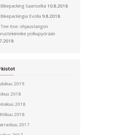
Bikepacking Saariselkä
10.8.2018
Bikepackingia Evolla
9.8.2018
Tee itse: ohjaustangon
arustekiinnike polkupyörään
.7.2018
rkistot
oulukuu 2019
lokuu 2018
einäkuu 2018
uhtikuu 2018
arraskuu 2017
okakuu 2017