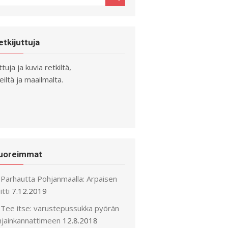
r:
etkijuttuja
ttuja ja kuvia retkiltä,
iltä ja maailmalta.
uoreimmat
Parhautta Pohjanmaalla: Arpaisen
itti
7.12.2019
Tee itse: varustepussukka pyörän
hjainkannattimeen
12.8.2018