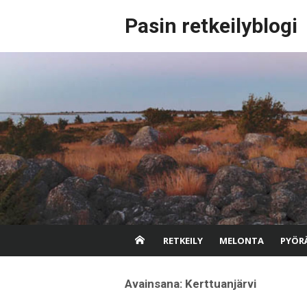
Skip
Pasin retkeilyblogi
to
content
RETKEILY
MELONTA
PYÖRÄ
Avainsana:
Kerttuanjärvi