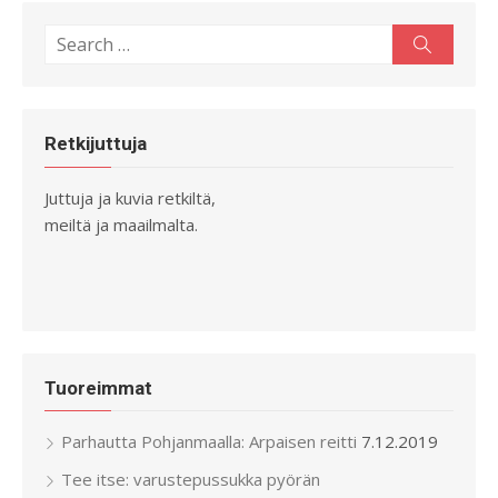
Search
Search
for:
Retkijuttuja
Juttuja ja kuvia retkiltä,
meiltä ja maailmalta.
Tuoreimmat
Parhautta Pohjanmaalla: Arpaisen reitti
7.12.2019
Tee itse: varustepussukka pyörän