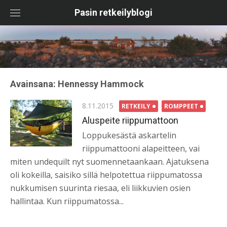
Skip
Pasin retkeilyblogi
to
content
Avainsana:
Hennessy Hammock
Posted
8.11.2015
RETKEILY
ROMPPEET
on
Aluspeite riippumattoon
Loppukesästä askartelin
riippumattooni alapeitteen, vai
miten undequilt nyt suomennetaankaan. Ajatuksena
oli kokeilla, saisiko sillä helpotettua riippumatossa
nukkumisen suurinta riesaa, eli liikkuvien osien
hallintaa. Kun riippumatossa...